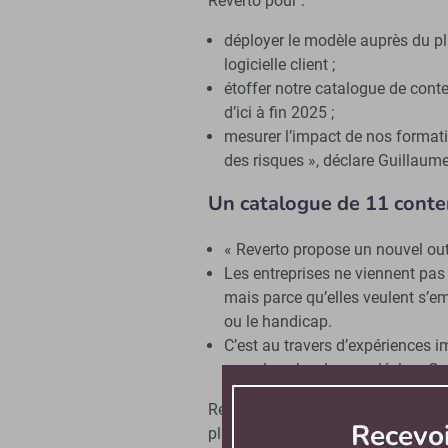
Reverto pour :
déployer le modèle auprès du pl
logicielle client ;
étoffer notre catalogue de cont
d’ici à fin 2025 ;
mesurer l’impact de nos format
des risques », déclare Guillaume
Un catalogue de 11 conten
« Reverto propose un nouvel outil
Les entreprises ne viennent pas 
mais parce qu’elles veulent s’
ou le handicap.
C’est au travers d’expériences i
nous les abordons », déclare Gu
Reverto exploite actuellement 
Recevo
plusieurs thèmes de prévention :