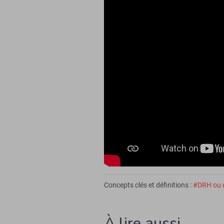
Concepts clés et définitions :
#DRH ou d
À lire aussi…