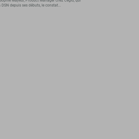
Sophie Mayeur, Product Manager chez Cegid, qui
a DSN depuis ses débuts, le constat...