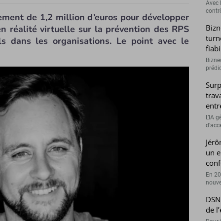
Avec l
contrô
ement de 1,2 million d’euros pour développer
Bizn
 réalité virtuelle sur la prévention des RPS
turn
lls dans les organisations. Le point avec le
fiab
Bizne
prédic
Surp
trav
entr
L’IA 
d’accé
Jérô
un e
conf
En 20
nouve
DSN 
de l