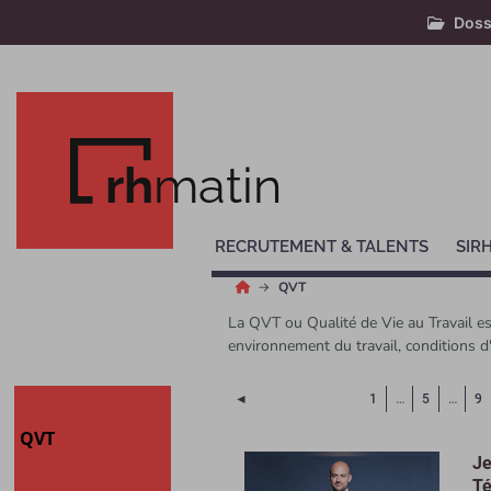
Doss
rh
matin
RECRUTEMENT & TALENTS
SIR
QVT
La QVT ou Qualité de Vie au Travail est 
environnement du travail, conditions d'
Page précédente
◄
1
…
5
…
9
QVT
Je
Té