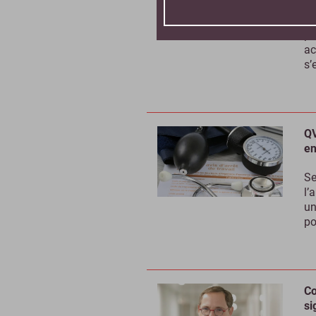
Po
pa
ac
s’
QV
en
Se
l’
un
po
Co
si