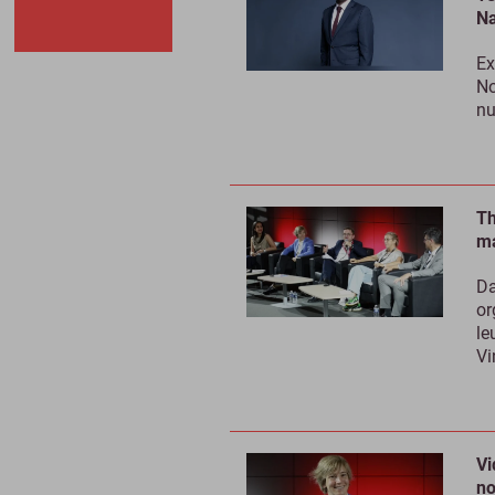
Na
Ex
No
nu
Th
ma
Da
or
le
Vi
Vi
no