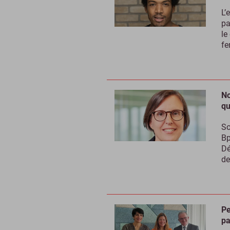
L’
pa
le
fe
No
qu
So
Bp
Dé
de
Pe
pa