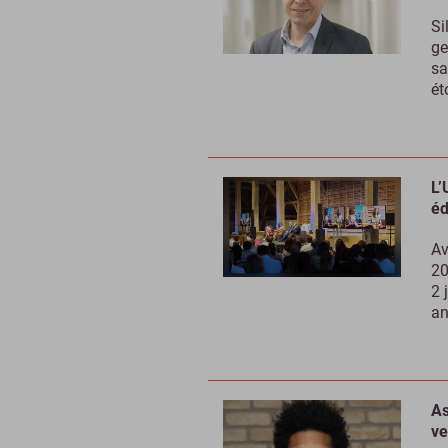
Si
ge
sa
ét
L’
éd
Av
20
2 
an
As
ve