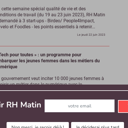
 cette semaine spécial qualité de vie et des
nditions de travail (du 19 au 23 juin 2023), RH Matin
demandé à 3 start-ups - Birdeo/ People4Impact,
velo et Foodles - les points essentiels à retenir...
Le jeudi 22 juin 2023
Tech pour toutes » : un programme pour
barquer les jeunes femmes dans les métiers du
umérique
 gouvernement veut inciter 10 000 jeunes femmes à
oisir un métier dans le numérique avec le
ogramme « Tech pour toutes » qui intègre du un...
Le mercredi 21 juin 2023
Abonnez-vous à notre newsletter
ir RH Matin
T : ces 50 sociétés high-tech en France visent
vantage de sérénité au travail
Non merci, je reçois déjà !
Je déciderai plus tard