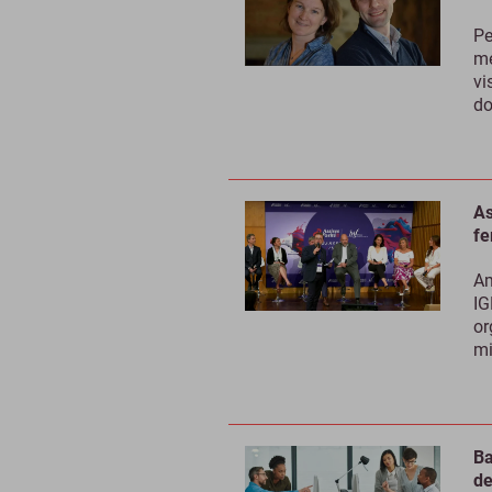
Pe
me
vi
do
As
fe
Am
IG
or
mi
Ba
de