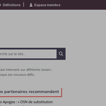
|
Définitions
Espace membre
Chercher
ut intervenir sur différents leviers :
voque ces nouveux défis.
e
os partenaires recommandent
o Apogea : « DSN de substitution