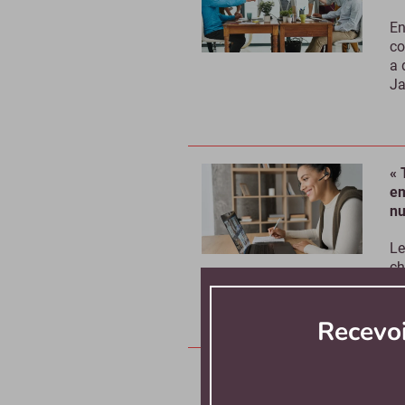
En
co
a 
Ja
« 
em
n
Le
ch
pr
Recevo
QV
da