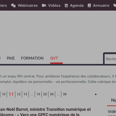
iers
Webinaires
Vidéos
Agenda
Annuaire
H
PAIE
FORMATION
QVT
un enjeu RH central. Pour améliorer l'expérience des collaborateurs, il fa
emploi, équilibre vie personnelle - vie professionnelle. Cette rubrique é
(Page courante)
11
Page suivant
10
12
13
…
15
20
30
…
38
►
N
an-Noël Barrot, ministre Transition numérique et
Vidé
lécoms : « Vers une GPEC numérique de la