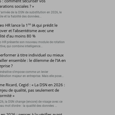
 : comment sécuriser vos
arations sociales ? »
’arrivée de la DSN de substitution en 2026, le
le et la fiabilité des données...
re
eo HR lance la 1
IA qui prédit le
over et l’absentéisme avec une
ilité d’au moins 80 %
o HR présente son nouveau module de rotation
tive, qui combine intelligence...
erformer à titre individuel ou mieux
ailler ensemble : le dilemme de l’IA en
eprise ?
générative s’impose comme un levier
lération majeur en entreprise. Mais elle pose...
me Ricard, Cegid : « La DSN en 2026 :
njeu de qualité, pas seulement de
ormité »
26, la DSN change (encore) de visage avec ce
au mot d’ordre : la qualité des données ...
en 2026 : penser à la vérifier avant