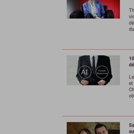
Th
vi
dé
du
10
dé
Le
et
Ch
ob
Sa
su