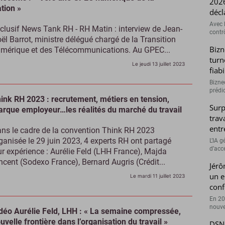
2026
tion »
décl
Avec l
clusif News Tank RH - RH Matin : interview de Jean-
contrô
ël Barrot, ministre délégué chargé de la Transition
Bizn
mérique et des Télécommunications. Au GPEC...
turn
Le jeudi 13 juillet 2023
fiab
Bizne
prédic
ink RH 2023 : recrutement, métiers en tension,
Surp
rque employeur…les réalités du marché du travail
trav
entr
ns le cadre de la convention Think RH 2023
ganisée le 29 juin 2023, 4 experts RH ont partagé
L’IA 
d’accé
ur expérience : Aurélie Feld (LHH France), Majda
ncent (Sodexo France), Bernard Augris (Crédit...
Jérô
un e
Le mardi 11 juillet 2023
conf
En 20
nouve
déo Aurélie Feld, LHH : « La semaine compressée,
uvelle frontière dans l’organisation du travail »
DSN 