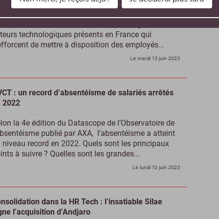
ur la première fois, Great Place To Work dévoile un
lmarès Best Workplaces in Tech qui intègrent 50
teurs technologiques présents en France qui
efforcent de mettre à disposition des employés...
Le mardi 13 juin 2023
CT : un record d’absentéisme de salariés arrêtés
 2022
lon la 4e édition du Datascope de l’Observatoire de
absentéisme publié par AXA, l’absentéisme a atteint
 niveau record en 2022. Quels sont les principaux
ints à suivre ? Quelles sont les grandes...
Le lundi 12 juin 2023
nsolidation dans la HR Tech : l’insatiable Silae
gne l’acquisition d’Andjaro