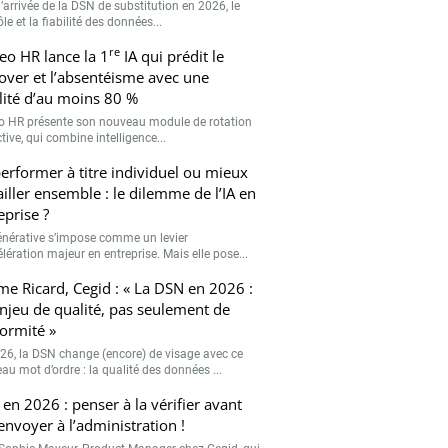
’arrivée de la DSN de substitution en 2026, le
le et la fiabilité des données...
re
eo HR lance la 1
IA qui prédit le
over et l’absentéisme avec une
ilité d’au moins 80 %
o HR présente son nouveau module de rotation
tive, qui combine intelligence...
erformer à titre individuel ou mieux
ailler ensemble : le dilemme de l’IA en
eprise ?
générative s’impose comme un levier
lération majeur en entreprise. Mais elle pose...
me Ricard, Cegid : « La DSN en 2026 :
njeu de qualité, pas seulement de
ormité »
26, la DSN change (encore) de visage avec ce
au mot d’ordre : la qualité des données ...
en 2026 : penser à la vérifier avant
’envoyer à l’administration !