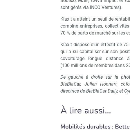
Sodexo, MAIF, Aviva Impact et Abe
sont gérés via INCO Ventures).
Klaxit a atteint un seuil de rent
combine entreprises, collectivités
70 % de parts de marché sur les col
Klaxit dispose d’un effectif de 7
qui a su capitaliser sur son posi
covoiturage longue distance 
(100 millions de membres dans 22
De gauche à droite sur la photo
BlaBlaCar, Julien Honnart, cof
directrice de BlaBlaCar Daily, et Cy
À lire aussi…
Mobilités durables : Bett