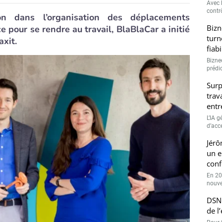
Avec l
contrô
on dans l’organisation des déplacements
Bizn
e pour se rendre au travail, BlaBlaCar a initié
turn
axit.
fiab
Bizne
prédic
Surp
trav
entr
L’IA 
d’accé
Jérô
un e
conf
En 20
nouve
DSN 
de l