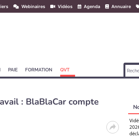
iers
Webinaires
Vidéos
Agenda
Annuaire
H
PAIE
FORMATION
QVT
ravail : BlaBlaCar compte
N
Vidé
2026
décl