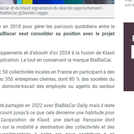
Pour 
suit l
laCar et de Klaxit signataires du deal de rapprochement -
BlaBlaCar @Davide Leggio
y en 2018 pour gérer les parcours quotidiens entre le
laBlacar veut consolider sa position avec le projet
oppements et d’aboutir d’ici 2024 à la fusion de Klaxit
plication. Le tout en conservant la marque BlaBlaCar.
c 50 collectivités locales en France en participant à des
 350 entreprises clientes, dont 80 % des sociétés du
s domicile-travail des employés ou agents du secteur
 été partagés en 2022 avec BlaBlaCar Daily, mais il reste
ourir jusqu’à ce que cela devienne une habitude pour
L’acquisition de Klaxit, une start-up française dont
 sur la mobilité à destination des collectivités et des