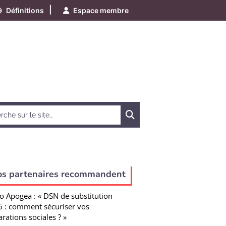
|
Définitions
Espace membre
Chercher
os partenaires recommandent
o Apogea : « DSN de substitution
 : comment sécuriser vos
arations sociales ? »