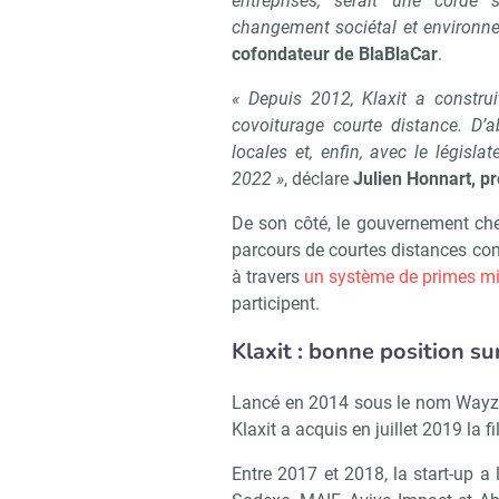
entreprises, serait une corde
changement sociétal et environn
cofondateur de BlaBlaCar
.
« Depuis 2012, Klaxit a constru
covoiturage courte distance. D’ab
locales et, enfin, avec le législat
2022 »
, déclare
Julien Honnart, pr
Recevo
De son côté, le gouvernement che
parcours de courtes distances com
à travers
un système de primes mi
participent.
Klaxit : bonne position sur
Lancé en 2014 sous le nom WayzUp
Klaxit a acquis en juillet 2019 la
Entre 2017 et 2018, la start-up a