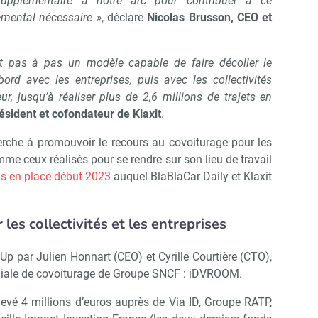
 supplémentaire à notre arc pour contribuer à ce
emental nécessaire »
, déclare
Nicolas Brusson, CEO et
it pas à pas un modèle capable de faire décoller le
ord avec les entreprises, puis avec les collectivités
eur, jusqu’à réaliser plus de 2,6 millions de trajets en
ésident et cofondateur de Klaxit
.
Abonnez-vous à notre newsletter
ir RH Matin
rche à promouvoir le recours au covoiturage pour les
me ceux réalisés pour se rendre sur son lieu de travail
s en place début 2023
auquel BlaBlaCar Daily et Klaxit
Non merci, je reçois déjà !
Je déciderai plus tard
 les collectivités et les entreprises
 par Julien Honnart (CEO) et Cyrille Courtière (CTO),
 filiale de covoiturage de Groupe SNCF : iDVROOM.
 levé 4 millions d’euros auprès de Via ID, Groupe RATP,