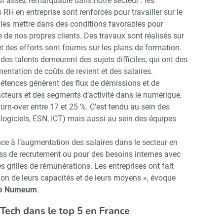
est assez remarquable dans notre secteur : les
RH en entreprise sont renforcés pour travailler sur le
 les mettre dans des conditions favorables pour
e de nos propres clients. Des travaux sont réalisés sur
 des efforts sont fournis sur les plans de formation.
 des talents demeurent des sujets difficiles, qui ont des
tation de coûts de revient et des salaires.
pétences génèrent des flux de démissions et de
teurs et des segments d’activité dans le numérique,
urn-over entre 17 et 25 %. C’est tendu au sein des
giciels, ESN, ICT) mais aussi au sein des équipes
e à l’augmentation des salaires dans le secteur en
ess de recrutement ou pour des besoins internes avec
grilles de rémunérations. Les entreprises ont fait
ion de leurs capacités et de leurs moyens », évoque
Abonnez-vous à notre newsletter
ir RH Matin
 de Numeum
.
 Tech dans le top 5 en France