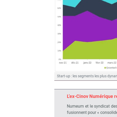
Start-up : les segments les plus dyna
L’ex-Cinov Numérique 
Numeum et le syndicat de
fusionnent pour « consolide