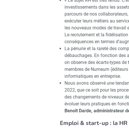
« Le sujet RH est très tendu. C’
investissements dans les assets 
parcours de nos collaborateurs,
exécuter leurs métiers au servic
les nouveaux modes de travail et
Le recrutement et la fidélisation
conséquences en termes d’augmen
La pénurie et la rareté des com
débauchages. En fonction des ac
on observe des écarts-types de t
membres de Numeum (éditeurs lo
informatiques en entreprise.
Nous avons observé une tendanc
2022, que ce soit pour les proc
des changements de niveaux des 
évoluer leurs pratiques en fonct
Recevo
Benoît Darde, administrateur
Emploi & start-up : la HR