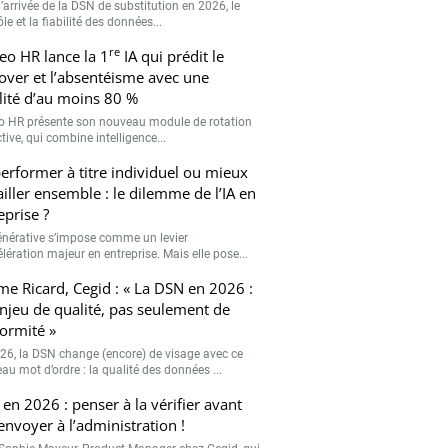
’arrivée de la DSN de substitution en 2026, le
le et la fiabilité des données...
re
eo HR lance la 1
IA qui prédit le
over et l’absentéisme avec une
ilité d’au moins 80 %
o HR présente son nouveau module de rotation
tive, qui combine intelligence...
erformer à titre individuel ou mieux
ailler ensemble : le dilemme de l’IA en
eprise ?
générative s’impose comme un levier
lération majeur en entreprise. Mais elle pose...
me Ricard, Cegid : « La DSN en 2026 :
njeu de qualité, pas seulement de
ormité »
26, la DSN change (encore) de visage avec ce
au mot d’ordre : la qualité des données ...
en 2026 : penser à la vérifier avant
’envoyer à l’administration !