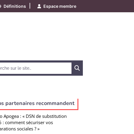
|
Définitions
Espace membre
Chercher
os partenaires recommandent
o Apogea : « DSN de substitution
 : comment sécuriser vos
arations sociales ? »