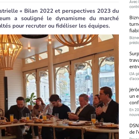
Avec l
contrô
trielle « Bilan 2022 et perspectives 2023 du
Bizn
meum a souligné le dynamisme du marché
turn
tés pour recruter ou fidéliser les équipes.
fiab
Bizne
prédic
Surp
trav
entr
L’IA 
d’accé
Jérô
un e
conf
En 20
nouve
DSN 
de l