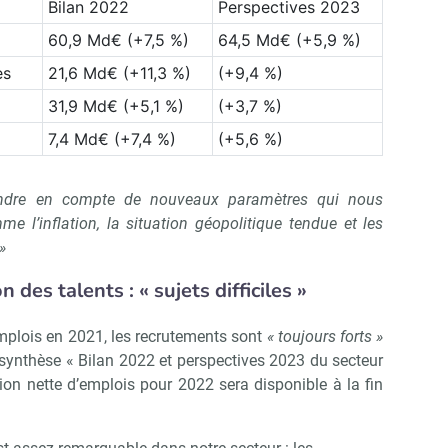
Bilan 2022
Perspectives 2023
60,9 Md€ (+7,5 %)
64,5 Md€ (+5,9 %)
es
21,6 Md€ (+11,3 %)
(+9,4 %)
31,9 Md€ (+5,1 %)
(+3,7 %)
7,4 Md€ (+7,4 %)
(+5,6 %)
ndre en compte de nouveaux paramètres qui nous
e l’inflation, la situation géopolitique tendue et les
»
 des talents : « sujets difficiles »
mplois en 2021, les recrutements sont
« toujours forts »
ynthèse « Bilan 2022 et perspectives 2023 du secteur
tion nette d’emplois pour 2022 sera disponible à la fin