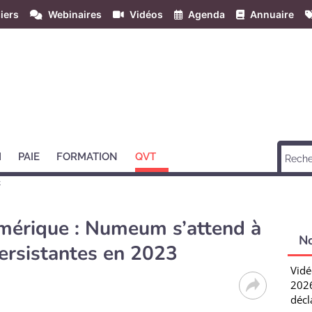
iers
Webinaires
Vidéos
Agenda
Annuaire
H
PAIE
FORMATION
QVT
t
mérique : Numeum s’attend à
N
ersistantes en 2023
Vidé
2026
décl