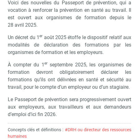
Voici des nouvelles du Passeport de prévention, qui a
vocation à renforcer la prévention en santé au travail. Il
est ouvert aux organismes de formation depuis le
28 avril 2025.
er
Un décret du 1
août 2025 étoffe le dispositif relatif aux
modalités de déclaration des formations par les
organismes de formation et les employeurs.
er
À compter du 1
septembre 2025, les organismes de
formation devront obligatoirement déclarer les
Recevoir RH Matin
Abonnez-vou
formations qu’ils ont délivrées en santé et sécurité au
travail, pour le compte d’un employeur ou d’un stagiaire.
Le Passeport de prévention sera progressivement ouvert
Valider
aux employeurs, aux travailleurs et aux demandeurs
d’emploi d’ici fin 2026.
Non merci, je reçois déjà
Je déciderai plus
Concepts clés et définitions :
#DRH ou directeur des ressources
!
tard
humaines