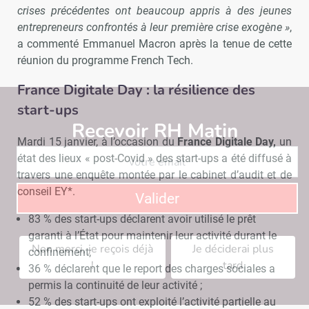
crises précédentes ont beaucoup appris à des jeunes
entrepreneurs confrontés à leur première crise exogène »
,
a commenté Emmanuel Macron après la tenue de cette
réunion du programme French Tech.
France Digitale Day : la résilience des
start-ups
Recevoir RH Matin
Abonnez-vou
Mardi 15 janvier, à l’occasion du
France Digitale Day,
un
état des lieux « post-Covid » des start-ups a été diffusé à
travers une enquête montée par le cabinet d’audit et de
conseil EY*.
Valider
83 % des start-ups déclarent avoir utilisé le prêt
garanti à l’État pour maintenir leur activité durant le
Non merci, je reçois déjà
Je déciderai plus
confinement;
!
tard
36 % déclarent que le report des charges sociales a
permis la continuité de leur activité ;
52 % des start-ups ont exploité l’activité partielle au