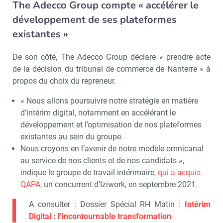
The Adecco Group compte « accélérer le
développement de ses plateformes
existantes »
De son côté, The Adecco Group déclare « prendre acte
de la décision du tribunal de commerce de Nanterre » à
propos du choix du repreneur.
« Nous allons poursuivre notre stratégie en matière
Recevoir RH Matin
Abonnez-vou
d’intérim digital, notamment en accélérant le
développement et l’optimisation de nos plateformes
existantes au sein du groupe.
Nous croyons en l’avenir de notre modèle omnicanal
au service de nos clients et de nos candidats »,
Valider
indique le groupe de travail intérimaire,
qui a acquis
QAPA
, un concurrent d’Iziwork, en septembre 2021.
Non merci, je reçois déjà
Je déciderai plus
A consulter : Dossier Spécial RH Matin :
Intérim
!
tard
Digital : l’incontournable transformation