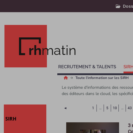
Doss
rh
matin
RECRUTEMENT & TALENTS
SIR
Toute l'information sur les SIRH
Le système d'informations des ressourc
des éditeurs dans le cloud, les spécifi
Page précédente
◄
1
…
5
10
…
43
SIRH
3 
Co