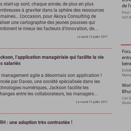
s start-up sont, chaque année, de plus en plus
de l
mbreuses à graviter dans la sphère des ressources
Pour 
maines… L’occasion, pour Akoya Consulting de
suit l
aliser une cartographie des jeunes pousses qui
mbinent le mieux les facteurs d’innovation, de...
Le jeudi 13 juillet 2017
Focu
ckson, l’application managériale qui facilite la vie
entr
s salariés
béné
Entre
 management agile a désormais son application !
Manag
ncée par Daveo, une société spécialisée dans les
Work
chnologies numériques, Jackson facilite les
Bhu
hanges entre les collaborateurs, les managers...
Carl 
Le mardi 11 juillet 2017
Workd
RH : une adoption très contrastée !