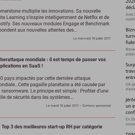
2026
décl
rnerstone multiplie les innovations. Sa nouvelle
Avec l
ite Learning s’inspire intelligemment de Netflix et de
contrô
otify. Ses nouveaux modules Engage et Benchmark
Bizn
pondent aux nouvelles attentes des...
turn
Le mercredi 19 juillet 2017
fiab
Bizne
prédic
berattaque mondiale : il est temps de passer vos
Surp
plications en SaaS !
trav
entr
0 pays impactés par cette dernière attaque
ndiale…Cette pagaille planétaire a été causée par
L’IA 
d’accé
 ransomware. Le principe est simple : Profiter d’une
ille de sécurité dans les systèmes...
Jérô
un e
Le mardi 18 juillet 2017
- Contenu sponsorisé
conf
En 20
nouve
 Top 3 des meilleures start-up RH par catégorie
DSN 