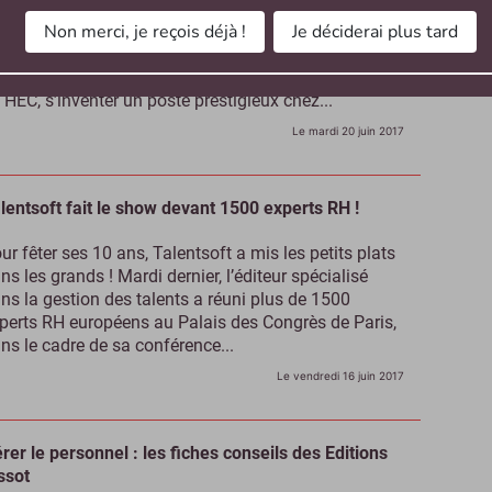
Non merci, je reçois déjà !
Je déciderai plus tard
 proclamer diplômé de Normale Sup alors que l’on
rt d’une école normale d’instituteurs, transformer
elques heures d’échange universitaire en un diplôme
 HEC, s’inventer un poste prestigieux chez...
Le mardi 20 juin 2017
lentsoft fait le show devant 1500 experts RH !
ur fêter ses 10 ans, Talentsoft a mis les petits plats
ns les grands ! Mardi dernier, l’éditeur spécialisé
ns la gestion des talents a réuni plus de 1500
perts RH européens au Palais des Congrès de Paris,
ns le cadre de sa conférence...
Le vendredi 16 juin 2017
rer le personnel : les fiches conseils des Editions
ssot