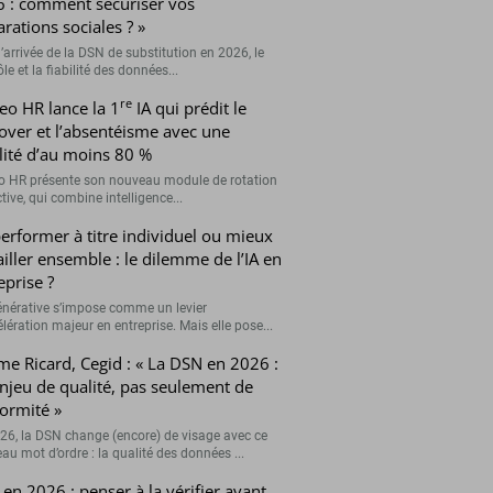
 : comment sécuriser vos
arations sociales ? »
’arrivée de la DSN de substitution en 2026, le
le et la fiabilité des données...
re
eo HR lance la 1
IA qui prédit le
over et l’absentéisme avec une
ilité d’au moins 80 %
o HR présente son nouveau module de rotation
tive, qui combine intelligence...
erformer à titre individuel ou mieux
ailler ensemble : le dilemme de l’IA en
eprise ?
générative s’impose comme un levier
lération majeur en entreprise. Mais elle pose...
me Ricard, Cegid : « La DSN en 2026 :
njeu de qualité, pas seulement de
ormité »
26, la DSN change (encore) de visage avec ce
au mot d’ordre : la qualité des données ...
en 2026 : penser à la vérifier avant