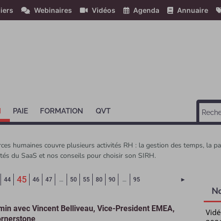
iers
Webinaires
Vidéos
Agenda
Annuaire
H
PAIE
FORMATION
QVT
es humaines couvre plusieurs activités RH : la gestion des temps, la p
cités du SaaS et nos conseils pour choisir son SIRH.
(Page courante)
45
Page suivant
44
46
47
…
50
55
80
90
…
95
►
N
min avec Vincent Belliveau, Vice-President EMEA,
Vidé
rnerstone