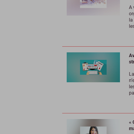
A 
or
la
le
Av
st
La
n’
le
pa
« 
ma