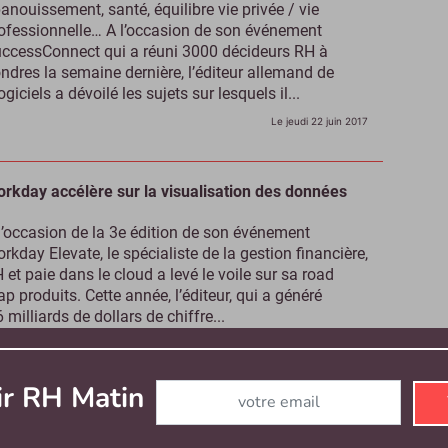
anouissement, santé, équilibre vie privée / vie
ofessionnelle… A l’occasion de son événement
ccessConnect qui a réuni 3000 décideurs RH à
ndres la semaine dernière, l’éditeur allemand de
ogiciels a dévoilé les sujets sur lesquels il...
Le jeudi 22 juin 2017
rkday accélère sur la visualisation des données
l’occasion de la 3e édition de son événement
rkday Elevate, le spécialiste de la gestion financière,
 et paie dans le cloud a levé le voile sur sa road
p produits. Cette année, l’éditeur, qui a généré
6 milliards de dollars de chiffre...
Le mercredi 21 juin 2017
Abonnez-vous à notre newsletter
ir RH Matin
art-up RH : EveryCheck débusque les arnaques au
 !