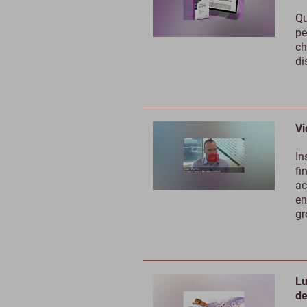
Qu
pe
ch
di
Vi
In
fi
ac
en
gr
Lu
de