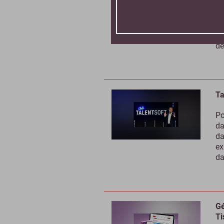
Se
so
qu
de
Ta
Po
da
da
ex
da
Gé
Ti