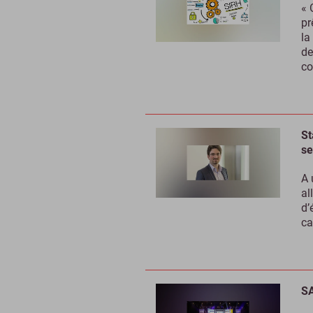
« 
pr
la
de
co
St
se
A 
al
d’
ca
SA