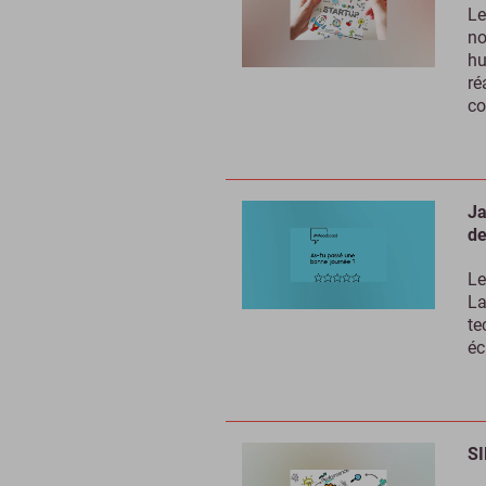
Le
no
hu
ré
co
Ja
de
Le
La
te
éc
SI