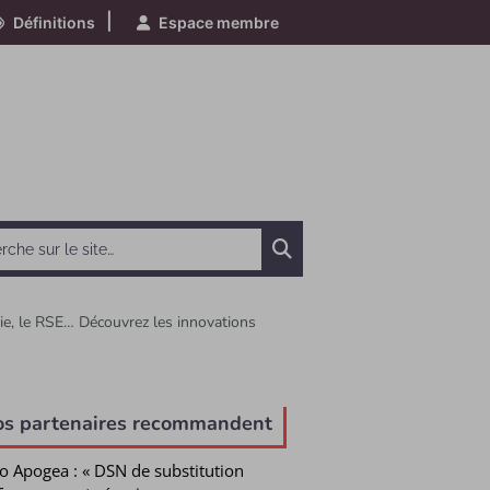
|
Définitions
Espace membre
Chercher
aie, le RSE… Découvrez les innovations
e
os partenaires recommandent
o Apogea : « DSN de substitution