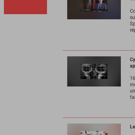
Co
su
Sp
ré
Cy
ap
16
mo
un
fa
Le