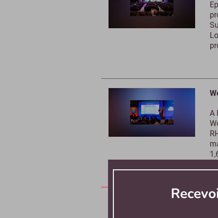
Ep
pr
Su
Lo
pr
Wo
A 
Wo
RH
ma
1,
Recevo
St
CV