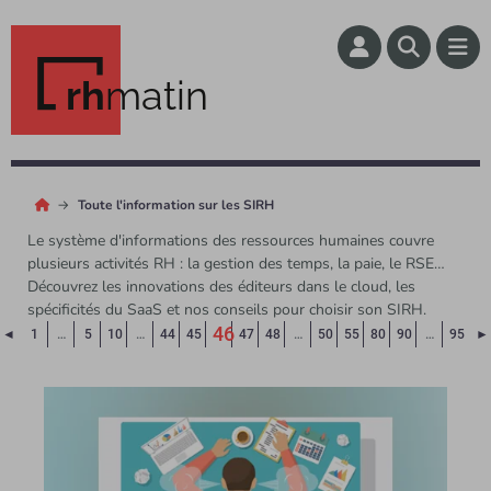
rh
matin
Toute l'information sur les SIRH
Le système d'informations des ressources humaines couvre
plusieurs activités RH : la gestion des temps, la paie, le RSE…
Découvrez les innovations des éditeurs dans le cloud, les
spécificités du SaaS et nos conseils pour choisir son SIRH.
46
Page précédente
◄
1
…
5
10
…
44
45
47
48
…
50
55
80
90
…
95
►
(Page courante)