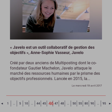
« Javelo est un outil collaboratif de gestion des
objectifs », Anne-Sophie Vasseur, Javelo
Créé par deux anciens de Multiposting dont le co-
fondateur Gautier Machelon, Javelo attaque le
marché des ressources humaines par le prisme des
objectifs professionnels. Lancée en 2015, la...
Le mercredi 19 avril 2017
46
Page précédente
◄
1
…
5
10
…
44
45
47
48
…
50
55
80
90
…
95
►
(Page courante)