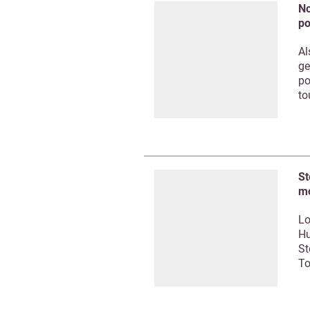
No
po
Al
ge
po
to
St
mo
Lo
Hu
St
To