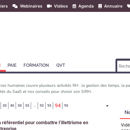
iers
Webinaires
Vidéos
Agenda
Annuaire
H
PAIE
FORMATION
QVT
es humaines couvre plusieurs activités RH : la gestion des temps, la p
cités du SaaS et nos conseils pour choisir son SIRH.
(Page courante)
94
Page suivant
30
40
50
55
…
92
93
95
►
N
 référentiel pour combattre l’illettrisme en
Vidé
treprise