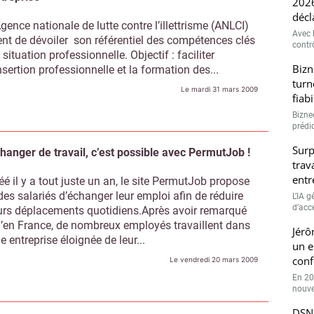
2026
décl
Agence nationale de lutte contre l’illettrisme (ANLCI)
Avec l
ent de dévoiler son référentiel des compétences clés
contrô
 situation professionnelle. Objectif : faciliter
Bizn
insertion professionnelle et la formation des...
turn
Le mardi 31 mars 2009
fiab
Bizne
prédic
Surp
hanger de travail, c’est possible avec PermutJob !
trav
entr
éé il y a tout juste un an, le site PermutJob propose
des salariés d’échanger leur emploi afin de réduire
L’IA 
d’accé
urs déplacements quotidiens.Après avoir remarqué
’en France, de nombreux employés travaillent dans
Jérô
e entreprise éloignée de leur...
un e
conf
Le vendredi 20 mars 2009
En 20
nouve
DSN 