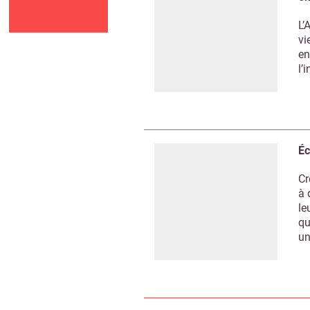
L’
vi
en
l’
Éc
Cr
à 
le
qu
un