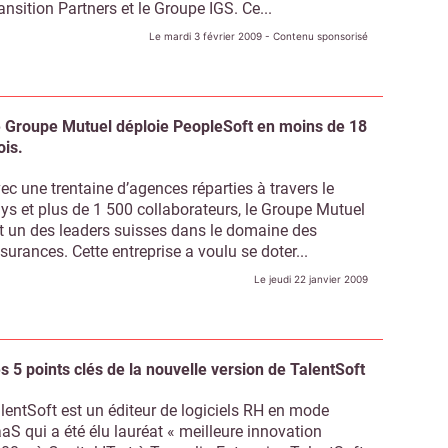
ansition Partners et le Groupe IGS. Ce...
Le mardi 3 février 2009
- Contenu sponsorisé
Non merci, je reçois déjà !
Je déciderai plus tard
 Groupe Mutuel déploie PeopleSoft en moins de 18
is.
ec une trentaine d’agences réparties à travers le
ys et plus de 1 500 collaborateurs, le Groupe Mutuel
t un des leaders suisses dans le domaine des
surances. Cette entreprise a voulu se doter...
Le jeudi 22 janvier 2009
s 5 points clés de la nouvelle version de TalentSoft
lentSoft est un éditeur de logiciels RH en mode
aS qui a été élu lauréat « meilleure innovation