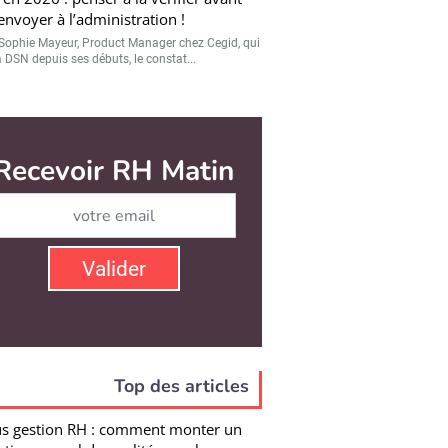
’envoyer à l’administration !
Sophie Mayeur, Product Manager chez Cegid, qui
a DSN depuis ses débuts, le constat...
Top des articles
s gestion RH : comment monter un
etien annuel de qualité pour le
fice de tous
tien avec Sébastien Joarlette, Expert Excellence
ériale d’Oresys, sur la manière de...
day : le retour du cofondateur Aneel
sri aux commandes
Eschenbach a quitté sa fonction de CEO de
ay avec effet immédiat. La transition est...
: Octime consolide sa position avec
a
ond d’acquisition de Qoia, le groupe Octime
e qu’il a clôturé l’exercice 2025 avec un...