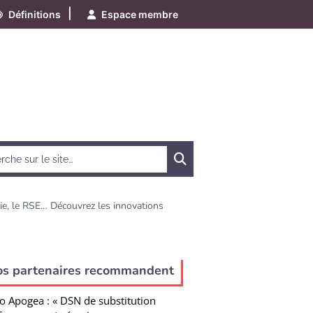
|
Définitions
Espace membre
Chercher
aie, le RSE… Découvrez les innovations
e
os partenaires recommandent
o Apogea : « DSN de substitution