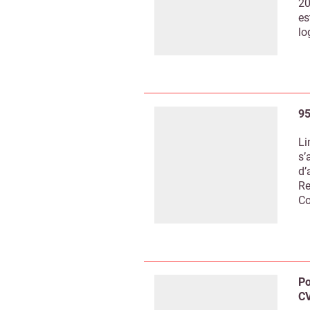
20
es
lo
95
Li
s’
d’
Re
Co
Po
CV