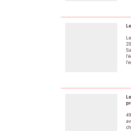
Le
Le
20
Sa
l’
l’
Le
pr
49
Recevo
av
ch