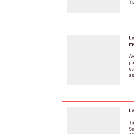
Tr
Le
mo
Av
pa
es
as
Le
Ta
Sa