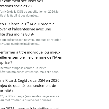
 : comment sécuriser vos
arations sociales ? »
’arrivée de la DSN de substitution en 2026, le
le et la fiabilité des données...
re
eo HR lance la 1
IA qui prédit le
over et l’absentéisme avec une
ilité d’au moins 80 %
o HR présente son nouveau module de rotation
tive, qui combine intelligence...
erformer à titre individuel ou mieux
ailler ensemble : le dilemme de l’IA en
eprise ?
générative s’impose comme un levier
lération majeur en entreprise. Mais elle pose...
me Ricard, Cegid : « La DSN en 2026 :
njeu de qualité, pas seulement de
ormité »
26, la DSN change (encore) de visage avec ce
au mot d’ordre : la qualité des données ...
en 2026 : penser à la vérifier avant