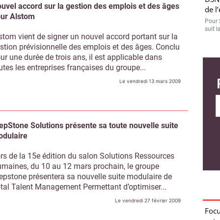
uvel accord sur la gestion des emplois et des âges
de l
ur Alstom
Pour 
suit l
stom vient de signer un nouvel accord portant sur la
stion prévisionnelle des emplois et des âges. Conclu
ur une durée de trois ans, il est applicable dans
utes les entreprises françaises du groupe...
Le vendredi 13 mars 2009
Focu
entr
béné
Entre
epStone Solutions présente sa toute nouvelle suite
Manag
dulaire
Work
Bhu
rs de la 15e édition du salon Solutions Ressources
maines, du 10 au 12 mars prochain, le groupe
Carl 
Workd
epstone présentera sa nouvelle suite modulaire de
tal Talent Management Permettant d’optimiser...
GTA 
Qoi
Le vendredi 27 février 2009
Sur f
annonc