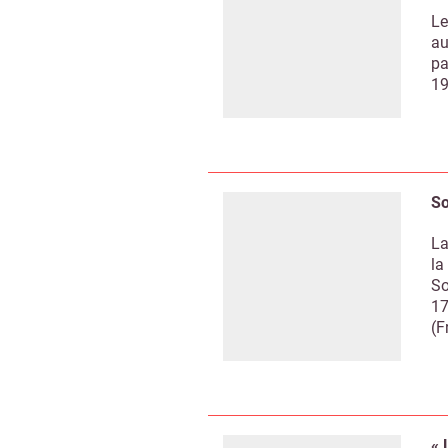
Le
au
pa
19
So
La
la
So
17
(F
« 