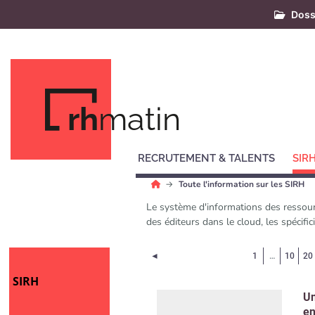
Doss
rh
matin
RECRUTEMENT & TALENTS
SIR
Toute l'information sur les SIRH
Le système d'informations des ressourc
des éditeurs dans le cloud, les spécifi
Page précédente
◄
1
…
10
20
SIRH
Un
en