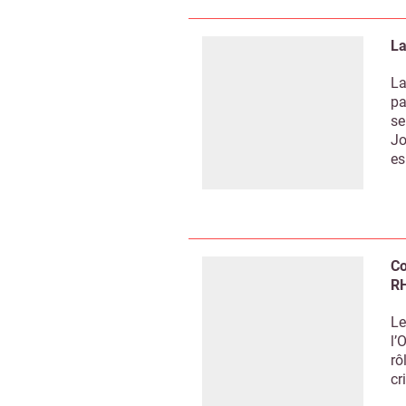
La
La
pa
se
Jo
es
Co
RH
Le
l’
rô
cr