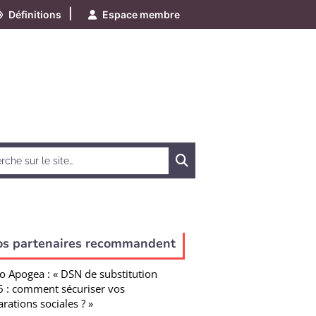
|
Définitions
Espace membre
Chercher
os partenaires recommandent
o Apogea : « DSN de substitution
 : comment sécuriser vos
arations sociales ? »