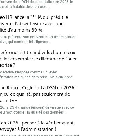
’arrivée de la DSN de substitution en 2026, le
le et la fiabilité des données...
re
eo HR lance la 1
IA qui prédit le
over et l’absentéisme avec une
ilité d’au moins 80 %
o HR présente son nouveau module de rotation
tive, qui combine intelligence...
erformer à titre individuel ou mieux
ailler ensemble : le dilemme de l’IA en
eprise ?
générative s’impose comme un levier
lération majeur en entreprise. Mais elle pose...
me Ricard, Cegid : « La DSN en 2026 :
njeu de qualité, pas seulement de
ormité »
26, la DSN change (encore) de visage avec ce
au mot d’ordre : la qualité des données ...
en 2026 : penser à la vérifier avant
’envoyer à l’administration !