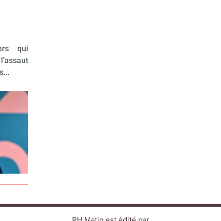
s
ers qui
l’assaut
...
RH Matin est édité par