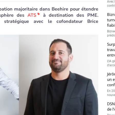
Avec l
contrô
pation majoritaire dans Beehire pour étendre
Bizn
 sphère des
ATS
à destination des PME.
turn
on stratégique avec le cofondateur Brice
fiab
Bizne
prédic
Surp
trav
entr
L’IA 
d’accé
Jérô
un e
conf
En 20
nouve
DSN 
de l