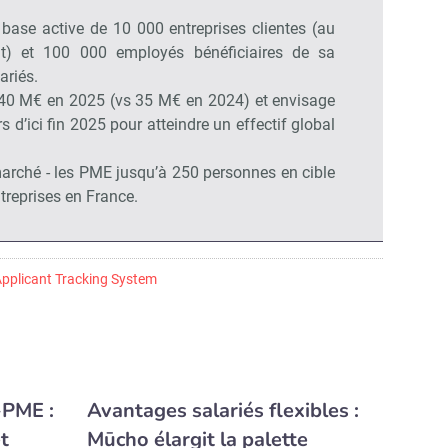
Non merci, je reçois déjà !
Je déciderai plus tard
base active de 10 000 entreprises clientes (au
nt) et 100 000 employés bénéficiaires de sa
ariés.
 40 M€ en 2025 (vs 35 M€ en 2024) et envisage
s d’ici fin 2025 pour atteindre un effectif global
marché - les PME jusqu’à 250 personnes en cible
treprises en France.
pplicant Tracking System
-PME :
Avantages salariés flexibles :
t
Mūcho élargit la palette