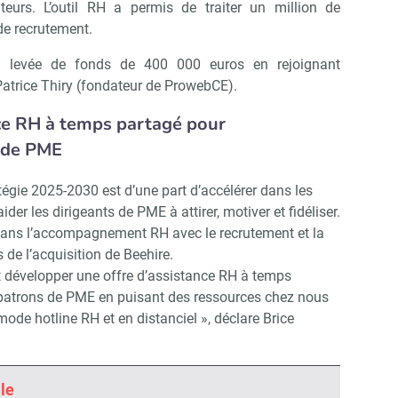
teurs. L’outil RH a permis de traiter un million de
de recrutement.
e levée de fonds de 400 000 euros en rejoignant
Patrice Thiry (fondateur de ProwebCE).
nce RH à temps partagé pour
 de PME
atégie 2025-2030 est d’une part d’accélérer dans les
er les dirigeants de PME à attirer, motiver et fidéliser.
in dans l’accompagnement RH avec le recrutement et la
s de l’acquisition de Beehire.
développer une offre d’assistance RH à temps
patrons de PME en puisant des ressources chez nous
n mode hotline RH et en distanciel », déclare Brice
Abonnez-vous à notre newsletter
ir RH Matin
le