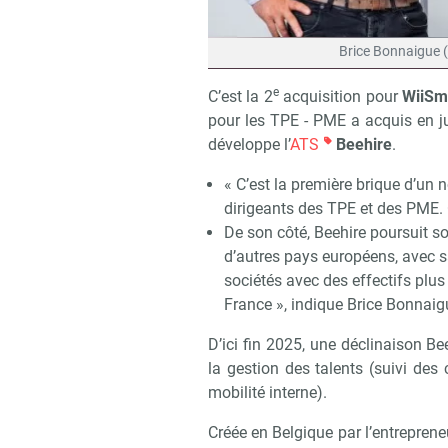
Brice Bonnaigue (
e
C’est la 2
acquisition pour
WiiSm
pour les TPE - PME a acquis en ju
développe l’
ATS
Beehire
.
« C’est la première brique d’u
dirigeants des TPE et des PME. 
De son côté, Beehire poursuit 
d’autres pays européens, avec 
sociétés avec des effectifs plu
France », indique Brice Bonnaig
D’ici fin 2025, une déclinaison Be
la gestion des talents (suivi des
mobilité interne).
Créée en Belgique par l’entrepreneu