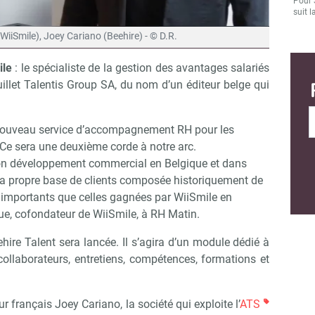
Pour 
suit l
WiiSmile), Joey Cariano (Beehire) - © D.R.
ile
: le spécialiste de la gestion des avantages salariés
illet Talentis Group SA, du nom d’un éditeur belge qui
n nouveau service d’accompagnement RH pour les
Ce sera une deuxième corde à notre arc.
son développement commercial en Belgique et dans
sa propre base de clients composée historiquement de
s importants que celles gagnées par WiiSmile en
ue, cofondateur de WiiSmile, à RH Matin.
ehire Talent sera lancée. Il s’agira d’un module dédié à
 collaborateurs, entretiens, compétences, formations et
r français Joey Cariano, la société qui exploite l’
ATS