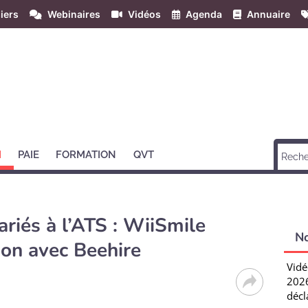
iers
Webinaires
Vidéos
Agenda
Annuaire
H
PAIE
FORMATION
QVT
riés à l’ATS : WiiSmile
N
on avec Beehire
Vidé
2026
décl