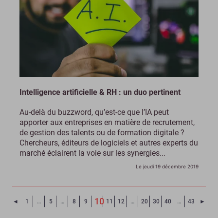
Intelligence artificielle & RH : un duo pertinent
Au-delà du buzzword, qu’est-ce que l’IA peut
apporter aux entreprises en matière de recrutement,
de gestion des talents ou de formation digitale ?
Chercheurs, éditeurs de logiciels et autres experts du
marché éclairent la voie sur les synergies...
Le jeudi 19 décembre 2019
10
Page précédente
Page
◄
1
…
5
…
8
9
11
12
…
20
30
40
…
43
►
(Page courante)