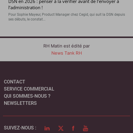
DSN en 2026 : penser à la vérifier avant de l’envoyer à
l’administration !
Pour Sophie Mayeur, Product Manager chez Cegid, qui suit la DSN depuis
ses débuts, le constat...
RH Matin est édité par
News Tank RH
CONTACT
SERVICE COMMERCIAL
QUI SOMMES-NOUS ?
NEWSLETTERS
LINKEDIN
TWITTER
FACEBOOK
YOUTUBE
SUIVEZ-NOUS :