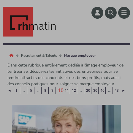
rh
matin
Recrutement & Talents
Marque employeur
Dans cette rubrique entièrement dédiée à l'image employeur de
l'entreprise, découvrez les initiatives des entreprises pour se
rendre attractifs des candidats et des bons profils, mais aussi
des conseils pratiques pour soigner sa marque employeur.
10
Page précédente
Page
◄
1
…
5
…
8
9
11
12
…
20
30
40
…
43
►
(Page courante)