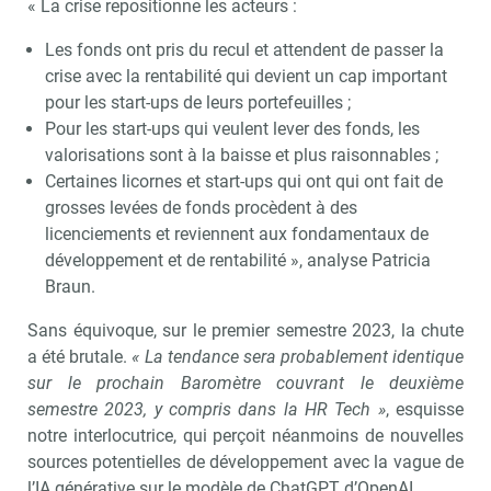
« La crise repositionne les acteurs :
Les fonds ont pris du recul et attendent de passer la
Recevoir RH Matin
Abonnez-vou
crise avec la rentabilité qui devient un cap important
pour les start-ups de leurs portefeuilles ;
Pour les start-ups qui veulent lever des fonds, les
valorisations sont à la baisse et plus raisonnables ;
Valider
Certaines licornes et start-ups qui ont qui ont fait de
grosses levées de fonds procèdent à des
licenciements et reviennent aux fondamentaux de
Non merci, je reçois déjà
Je déciderai plus
développement et de rentabilité », analyse Patricia
!
tard
Braun.
Sans équivoque, sur le premier semestre 2023, la chute
a été brutale.
« La tendance sera probablement identique
sur le prochain Baromètre couvrant le deuxième
semestre 2023, y compris dans la HR Tech »
, esquisse
notre interlocutrice, qui perçoit néanmoins de nouvelles
sources potentielles de développement avec la vague de
l’IA générative sur le modèle de ChatGPT d’OpenAI.