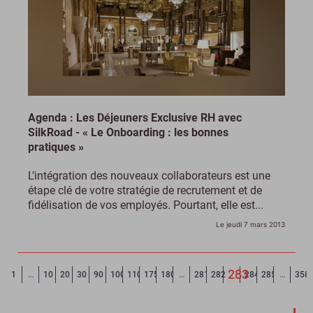
Agenda : Les Déjeuners Exclusive RH avec
SilkRoad - « Le Onboarding : les bonnes
pratiques »
L’intégration des nouveaux collaborateurs est une
étape clé de votre stratégie de recrutement et de
fidélisation de vos employés. Pourtant, elle est...
Le jeudi 7 mars 2013
283
Page précédente
◄
1
…
10
20
30
90
100
110
175
180
…
281
282
284
285
…
358
(Page courant