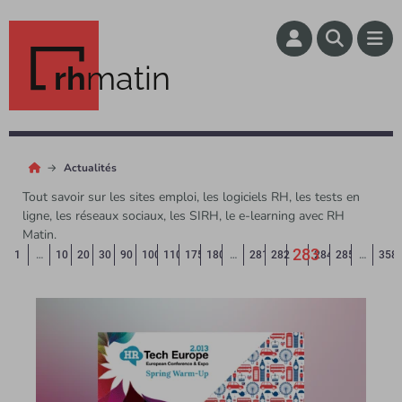
rh
matin
Actualités
Tout savoir sur les sites emploi, les logiciels RH, les tests en
ligne, les réseaux sociaux, les SIRH, le e-learning avec RH
Matin.
283
Page précédente
◄
1
…
10
20
30
90
100
110
175
180
…
281
282
284
285
…
358
(Page courant