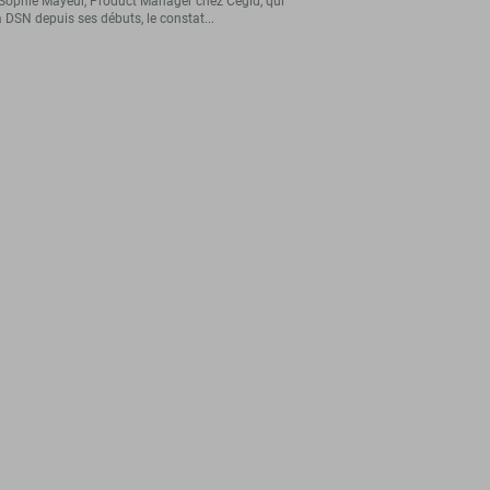
Sophie Mayeur, Product Manager chez Cegid, qui
a DSN depuis ses débuts, le constat...