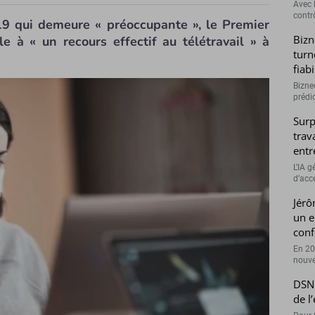
Avec l
contrô
9 qui demeure « préoccupante », le Premier
Bizn
e à « un recours effectif au télétravail » à
turn
fiab
Bizne
prédic
Surp
trav
entr
L’IA 
d’accé
Jérô
un e
conf
En 20
nouve
DSN 
de l