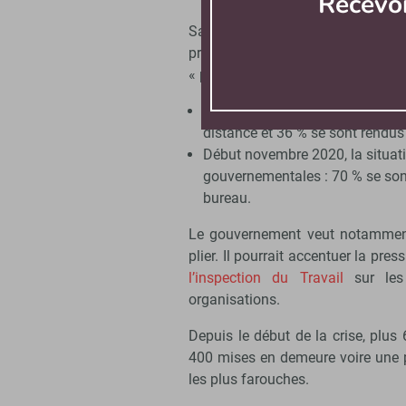
Recevo
Sans évoquer de vague significat
pratique du télétravail à 100
« préoccupante » selon le gouver
Du 18 au 24 janvier 2021, 64 % de
distance et 36 % se sont rendus s
Début novembre 2020, la situati
gouvernementales : 70 % se sont
bureau.
Le gouvernement veut notamment in
plier. Il pourrait accentuer la pr
l’inspection du Travail
sur les 
organisations.
Depuis le début de la crise, plus
400 mises en demeure voire une p
les plus farouches.