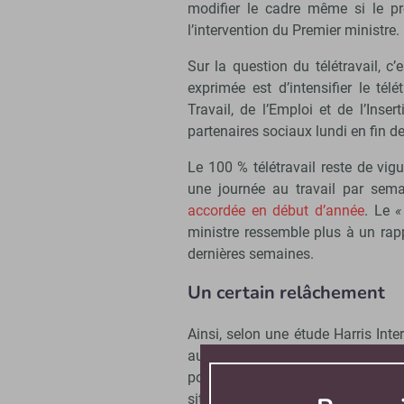
modifier le cadre même si le pr
l’intervention du Premier ministre.
Sur la question du télétravail, c’
exprimée est d’intensifier le tél
Travail, de l’Emploi et de l’Ins
partenaires sociaux lundi en fin de
Le 100 % télétravail reste de vigu
une journée au travail par sem
accordée en début d’année
. Le
«
ministre ressemble plus à un rapp
dernières semaines.
Un certain relâchement
Ainsi, selon une étude Harris Inter
aujourd’hui par Le Parisien, le n
pointage effectué dans la troi
situation lors du deuxième confi