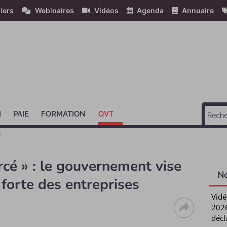
iers
Webinaires
Vidéos
Agenda
Annuaire
H
PAIE
FORMATION
QVT
t
orcé » : le gouvernement vise
N
forte des entreprises
Vidé
2026
décl