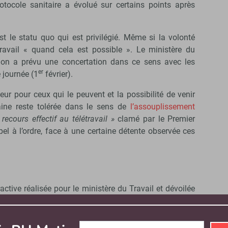
otocole sanitaire a évolué sur certains points après
est le statu quo qui est privilégié. Même si la volonté
étravail « quand cela est possible ». Le ministère du
ertion a prévu une concertation dans ce sens avec les
er
 journée (1
février).
eur pour ceux qui le peuvent et la possibilité de venir
aine reste tolérée dans le sens de
l’assouplissement
 recours effectif au télétravail »
clamé par le Premier
el à l’ordre, face à une certaine détente observée ces
active réalisée pour le ministère du Travail et dévoilée
ombre de salariés en télétravail est en baisse selon un
sième semaine de janvier 2021, à comparer avec la
Abonnez-vous à notre newsletter
nement de l’automne 2020.