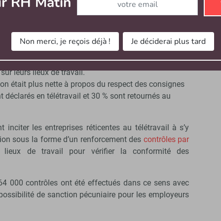
ir RH Matin
ive, le gouvernement observe néanmoins un recul de la
 % alors que la situation de la pandémie demeure
Non merci, je reçois déjà !
Je déciderai plus tard
nement.
s salariés interrogés déclarent qu’ils ont travaillé à
ur leurs lieux de travail.
on était plus nette à propos du respect des consignes
 déclarés en télétravail et 30 % sont retournés au
citer les entreprises réticentes au télétravail à s’y
ession sous la forme d’un renforcement des
contrôles par
lieux de travail pour vérifier la conformité des
 64 000 contrôles ont été effectués dans ce sens avec
ossibilité de sanction pécuniaire pour les employeurs