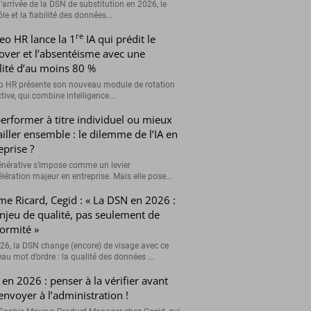
’arrivée de la DSN de substitution en 2026, le
le et la fiabilité des données...
re
eo HR lance la 1
IA qui prédit le
over et l’absentéisme avec une
ilité d’au moins 80 %
o HR présente son nouveau module de rotation
tive, qui combine intelligence...
erformer à titre individuel ou mieux
ailler ensemble : le dilemme de l’IA en
eprise ?
générative s’impose comme un levier
lération majeur en entreprise. Mais elle pose...
me Ricard, Cegid : « La DSN en 2026 :
njeu de qualité, pas seulement de
ormité »
26, la DSN change (encore) de visage avec ce
au mot d’ordre : la qualité des données ...
en 2026 : penser à la vérifier avant
’envoyer à l’administration !