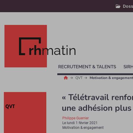
Doss
rh
matin
RECRUTEMENT & TALENTS
SIR
QVT
Motivation & engagemen
« Télétravail renf
une adhésion plus 
QVT
Philippe Guerrier
Le
lundi 1 février 2021
Motivation & engagement