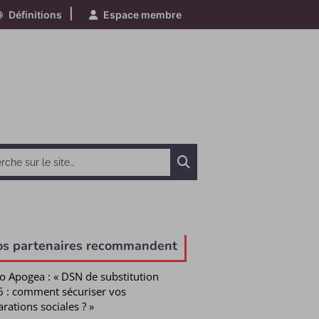
|
Définitions
Espace membre
Chercher
os partenaires recommandent
o Apogea : « DSN de substitution
 : comment sécuriser vos
arations sociales ? »