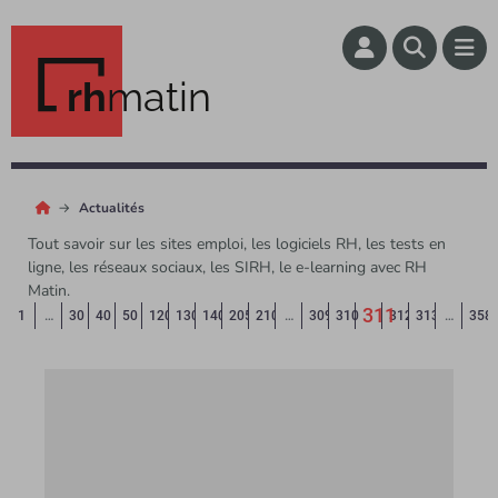
rh
matin
Actualités
Tout savoir sur les sites emploi, les logiciels RH, les tests en
ligne, les réseaux sociaux, les SIRH, le e-learning avec RH
Matin.
311
Page précédente
◄
1
…
30
40
50
120
130
140
205
210
…
309
310
312
313
…
358
(Page courant