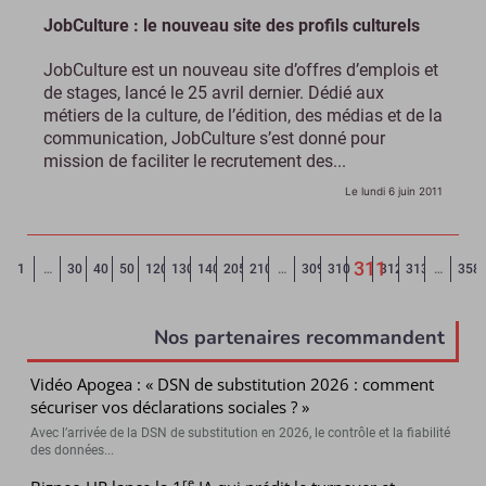
JobCulture : le nouveau site des profils culturels
JobCulture est un nouveau site d’offres d’emplois et
de stages, lancé le 25 avril dernier. Dédié aux
métiers de la culture, de l’édition, des médias et de la
communication, JobCulture s’est donné pour
mission de faciliter le recrutement des...
Le lundi 6 juin 2011
311
Page précédente
◄
1
…
30
40
50
120
130
140
205
210
…
309
310
312
313
…
358
(Page courant
Nos partenaires recommandent
Vidéo Apogea : « DSN de substitution 2026 : comment
sécuriser vos déclarations sociales ? »
Avec l’arrivée de la DSN de substitution en 2026, le contrôle et la fiabilité
des données...
re