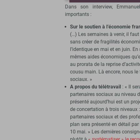
Dans son interview, Emmanue
importants :
Sur le soutien à l’économie fra
(…) Les semaines à venir, il fau
sans créer de fragilités économi
l’identique en mai et en juin. En
mêmes aides économiques qu’en 
au prorata de la reprise d’activ
cousu main. Là encore, nous le 
sociaux. »
A propos du télétravail
: « Il se
partenaires sociaux au niveau de
présenté aujourd’hui est un proje
de concertation à trois niveaux 
partenaires sociaux et des profes
plan sera présenté en détail par
10 mai. » Les dernières consign
plutôt à
« systématiser » le reco