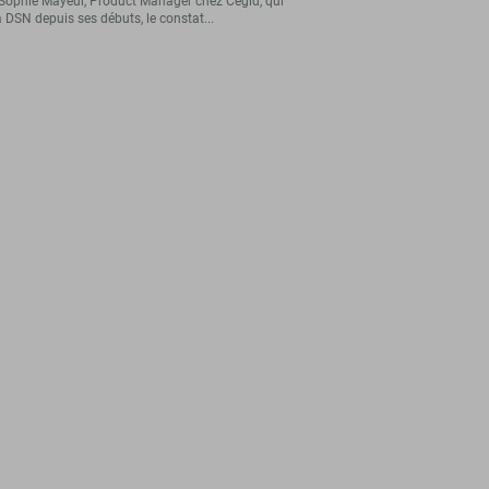
Sophie Mayeur, Product Manager chez Cegid, qui
a DSN depuis ses débuts, le constat...