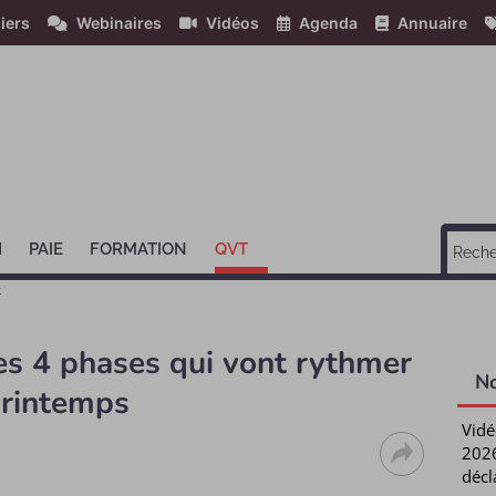
iers
Webinaires
Vidéos
Agenda
Annuaire
H
PAIE
FORMATION
QVT
t
es 4 phases qui vont rythmer
N
printemps
Vidé
2026
décl