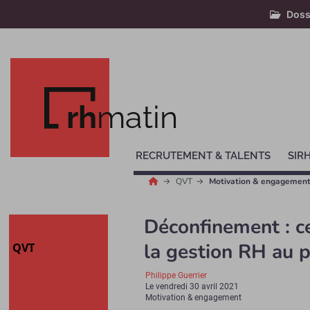
Doss
rh
matin
RECRUTEMENT & TALENTS
SIR
QVT
Motivation & engagemen
Déconfinement : c
la gestion RH au 
QVT
Philippe Guerrier
Le
vendredi 30 avril 2021
Motivation & engagement