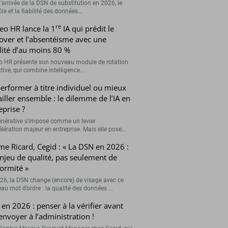
’arrivée de la DSN de substitution en 2026, le
le et la fiabilité des données...
re
eo HR lance la 1
IA qui prédit le
over et l’absentéisme avec une
ilité d’au moins 80 %
o HR présente son nouveau module de rotation
tive, qui combine intelligence...
erformer à titre individuel ou mieux
ailler ensemble : le dilemme de l’IA en
eprise ?
générative s’impose comme un levier
lération majeur en entreprise. Mais elle pose...
me Ricard, Cegid : « La DSN en 2026 :
njeu de qualité, pas seulement de
ormité »
26, la DSN change (encore) de visage avec ce
au mot d’ordre : la qualité des données ...
en 2026 : penser à la vérifier avant
’envoyer à l’administration !