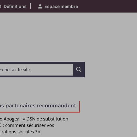
|
Définitions
Espace membre
Chercher
os partenaires recommandent
o Apogea : « DSN de substitution
 : comment sécuriser vos
arations sociales ? »