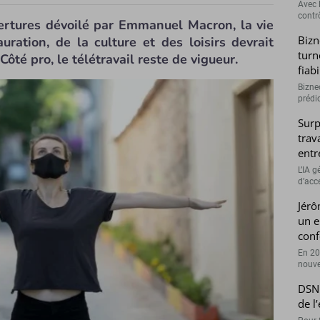
Avec l
contrô
vertures dévoilé par Emmanuel Macron, la vie
Bizn
ration, de la culture et des loisirs devrait
turn
ôté pro, le télétravail reste de vigueur.
fiab
Bizne
prédic
Surp
trav
entr
L’IA 
d’accé
Jérô
un e
conf
En 20
nouve
DSN 
de l