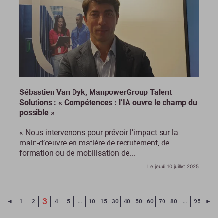
Sébastien Van Dyk, ManpowerGroup Talent
Solutions : « Compétences : l’IA ouvre le champ du
possible »
« Nous intervenons pour prévoir l’impact sur la
main-d’œuvre en matière de recrutement, de
formation ou de mobilisation de...
Le jeudi 10 juillet 2025
(Page courante)
3
Page précédente
Pa
◄
1
2
4
5
…
10
15
30
40
50
60
70
80
…
95
►