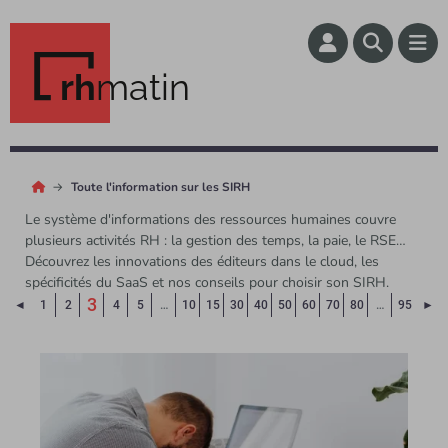
rh
matin
Toute l'information sur les SIRH
Le système d'informations des ressources humaines couvre
plusieurs activités RH : la gestion des temps, la paie, le RSE…
Découvrez les innovations des éditeurs dans le cloud, les
spécificités du SaaS et nos conseils pour choisir son SIRH.
(Page courante)
3
Page précédente
Pa
◄
1
2
4
5
…
10
15
30
40
50
60
70
80
…
95
►