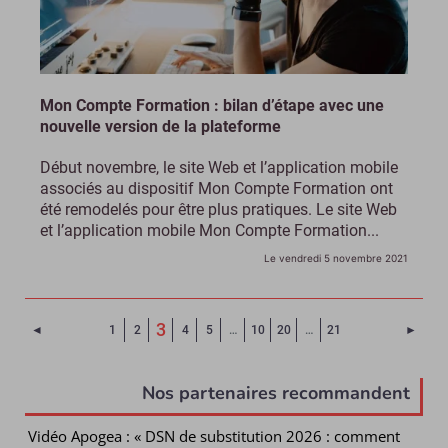
Mon Compte Formation : bilan d’étape avec une
nouvelle version de la plateforme
Début novembre, le site Web et l’application mobile
associés au dispositif Mon Compte Formation ont
été remodelés pour être plus pratiques. Le site Web
et l’application mobile Mon Compte Formation...
Le vendredi 5 novembre 2021
(Page courante)
3
Page précédente
Page 
◄
1
2
4
5
…
10
20
…
21
►
Nos partenaires recommandent
Vidéo Apogea : « DSN de substitution 2026 : comment