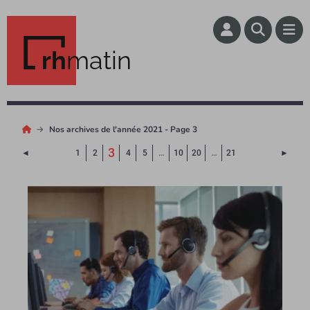
rh
matin
Nos archives de l'année 2021 - Page 3
(Page courante)
3
Page précédente
Page 
◄
1
2
4
5
…
10
20
…
21
►