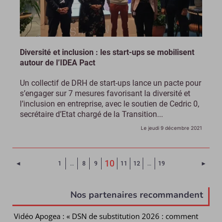
Diversité et inclusion : les start-ups se mobilisent
autour de l’IDEA Pact
Un collectif de DRH de start-ups lance un pacte pour
s’engager sur 7 mesures favorisant la diversité et
l’inclusion en entreprise, avec le soutien de Cedric 0,
secrétaire d’Etat chargé de la Transition...
Le jeudi 9 décembre 2021
(Page courante)
10
Page précédente
Page 
◄
1
…
8
9
11
12
…
19
►
Nos partenaires recommandent
Vidéo Apogea : « DSN de substitution 2026 : comment