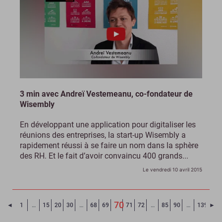
3 min avec Andreï Vestemeanu, co-fondateur de
Wisembly
En développant une application pour digitaliser les
réunions des entreprises, la start-up Wisembly a
rapidement réussi à se faire un nom dans la sphère
des RH. Et le fait d’avoir convaincu 400 grands...
Le vendredi 10 avril 2015
70
Page précédente
Pa
◄
1
…
15
20
30
…
68
69
71
72
…
85
90
…
139
►
(Page courante)