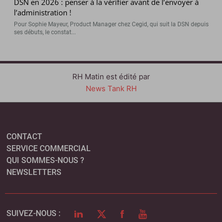
DSN en 2026 : penser à la vérifier avant de l’envoyer à
l’administration !
Pour Sophie Mayeur, Product Manager chez Cegid, qui suit la DSN depuis
ses débuts, le constat...
RH Matin est édité par
News Tank RH
CONTACT
SERVICE COMMERCIAL
QUI SOMMES-NOUS ?
NEWSLETTERS
LINKEDIN
TWITTER
FACEBOOK
YOUTUBE
SUIVEZ-NOUS :