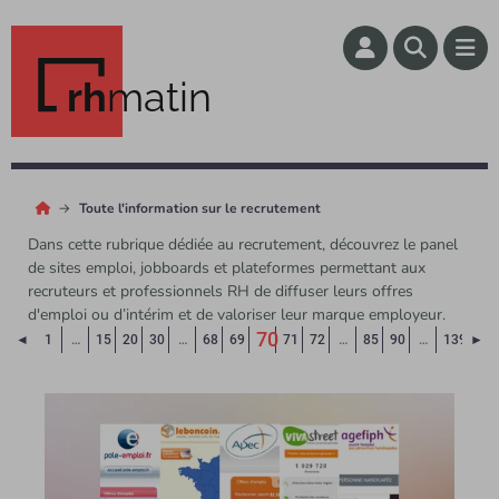
rh
matin
Toute l'information sur le recrutement
Dans cette rubrique dédiée au recrutement, découvrez le panel
de sites emploi, jobboards et plateformes permettant aux
recruteurs et professionnels RH de diffuser leurs offres
d'emploi ou d’intérim et de valoriser leur marque employeur.
70
Page précédente
Pa
◄
1
…
15
20
30
…
68
69
71
72
…
85
90
…
139
►
(Page courante)