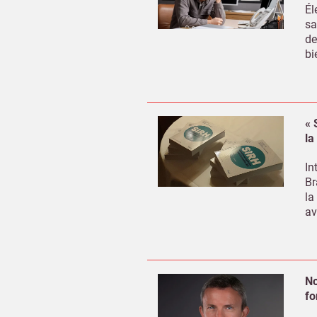
Él
sa
de
bi
« 
la
In
Br
la
av
No
fo