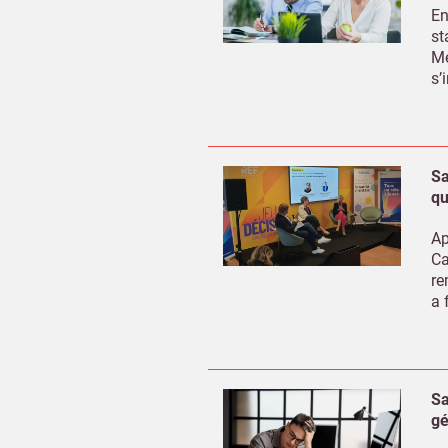
En
st
Me
s’
Sa
qu
Ap
Ca
re
a 
Sa
gé