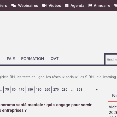
iers
Webinaires
Vidéos
Agenda
Annuaire
H
PAIE
FORMATION
QVT
giciels RH, les tests en ligne, les réseaux sociaux, les SIRH, le e-learnin
ourante)
Page suivant
…
75
80
170
180
190
260
270
280
…
358
►
N
norama santé mentale : qui s’engage pour servir
Vidé
s entreprises ?
2026