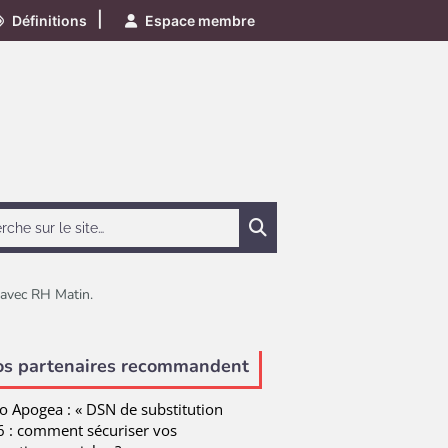
|
Définitions
Espace membre
Chercher
g avec RH Matin.
e
os partenaires recommandent
o Apogea : « DSN de substitution
 : comment sécuriser vos