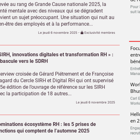
evée au rang de Grande Cause nationale 2025, la
Pour 
nté mentale avec des niveaux qui se dégradent
suit l
vient un sujet préoccupant. Une situation qui nuit au
en-être des employés et à la performance...
Le jeudi 6 novembre 2025
-
Exclusivité membres
Focu
SIRH, innovations digitales et transformation RH » :
entr
 bascule vers le SDRH
béné
Entre
terview croisée de Gérard Piétrement et de Françoise
Manag
agard du Cercle SIRH et Digital RH qui ont supervisé
Work
 5e édition de l’ouvrage de référence sur les SIRH
Bhu
ec la participation de 18 autres...
Carl 
Le jeudi 6 novembre 2025
Workd
Hell
en 2
minations écosystème RH : les 5 prises de
Engag
nctions qui comptent de l’automne 2025
recru