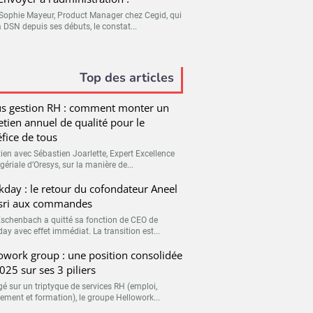
Sophie Mayeur, Product Manager chez Cegid, qui
a DSN depuis ses débuts, le constat...
Top des articles
s gestion RH : comment monter un
etien annuel de qualité pour le
fice de tous
tien avec Sébastien Joarlette, Expert Excellence
ériale d’Oresys, sur la manière de...
day : le retour du cofondateur Aneel
sri aux commandes
Eschenbach a quitté sa fonction de CEO de
ay avec effet immédiat. La transition est...
owork group : une position consolidée
025 sur ses 3 piliers
é sur un triptyque de services RH (emploi,
tement et formation), le groupe Hellowork...