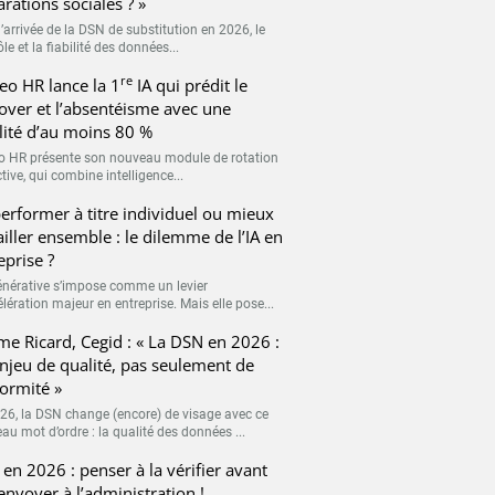
arations sociales ? »
’arrivée de la DSN de substitution en 2026, le
le et la fiabilité des données...
re
eo HR lance la 1
IA qui prédit le
over et l’absentéisme avec une
ilité d’au moins 80 %
o HR présente son nouveau module de rotation
tive, qui combine intelligence...
erformer à titre individuel ou mieux
ailler ensemble : le dilemme de l’IA en
eprise ?
générative s’impose comme un levier
lération majeur en entreprise. Mais elle pose...
me Ricard, Cegid : « La DSN en 2026 :
njeu de qualité, pas seulement de
ormité »
26, la DSN change (encore) de visage avec ce
au mot d’ordre : la qualité des données ...
en 2026 : penser à la vérifier avant
’envoyer à l’administration !