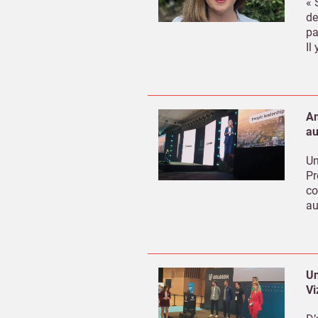
« 
de
pa
Il
Am
au
Un
Pr
co
au
Un
Vi