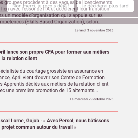
s groupes procèdent à des vagues de licenciements
Non merci, je reçois déjà !
Je déciderai plus tard
 lien avec l’essor de l’IA et accélèrent leur transition
rs un modèle d’organisation qui s’appuie sur les
mpétences (Skills-Based Organization), selon...
Le lundi 3 novembre 2025
ril lance son propre CFA pour former aux métiers
 la relation client
écialiste du courtage grossiste en assurance en
ance, April vient d’ouvrir son Centre de Formation
s Apprentis dédiés aux métiers de la relation client
ec une première promotion de 15 alternants...
Le mercredi 29 octobre 2025
scal Lorne, Gojob : « Avec Persol, nous bâtissons
 projet commun autour du travail »