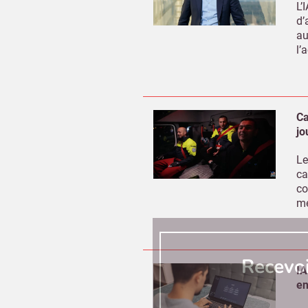
L’
d’
au
l’
Ca
jo
Le
ca
co
mé
Recevo
IA
en