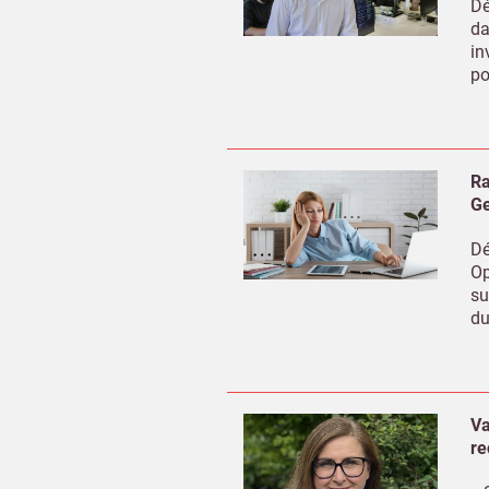
Dé
da
in
po
Ra
Ge
Dé
Op
su
du
Va
re