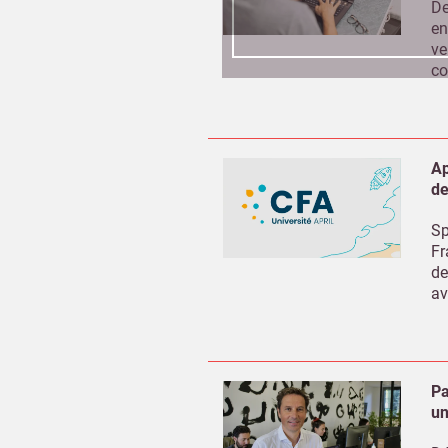
De
en
ve
co
Ap
de
Sp
Fr
de
av
Pa
un