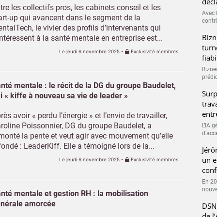
décl
tre les collectifs pros, les cabinets conseil et les
Avec l
art-up qui avancent dans le segment de la
contrô
ntalTech, le vivier des profils d’intervenants qui
Bizn
intéressent à la santé mentale en entreprise est...
turn
Le jeudi 6 novembre 2025
-
Exclusivité membres
fiab
Bizne
prédic
nté mentale : le récit de la DG du groupe Baudelet,
Surp
i « kiffe à nouveau sa vie de leader »
trav
entr
rès avoir « perdu l’énergie » et l’envie de travailler,
roline Poissonnier, DG du groupe Baudelet, a
L’IA 
d’accé
monté la pente et veut agir avec mouvement qu’elle
fondé : LeaderKiff. Elle a témoigné lors de la...
Jérô
un e
Le jeudi 6 novembre 2025
-
Exclusivité membres
conf
En 20
nouve
nté mentale et gestion RH : la mobilisation
nérale amorcée
DSN 
de l