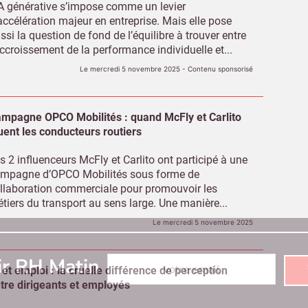
IA générative s’impose comme un levier
accélération majeur en entreprise. Mais elle pose
ssi la question de fond de l’équilibre à trouver entre
accroissement de la performance individuelle et...
Le mercredi 5 novembre 2025
- Contenu sponsorisé
mpagne OPCO Mobilités : quand McFly et Carlito
uent les conducteurs routiers
s 2 influenceurs McFly et Carlito ont participé à une
mpagne d’OPCO Mobilités sous forme de
llaboration commerciale pour promouvoir les
tiers du transport au sens large. Une manière...
Le mercredi 5 novembre 2025
Abonnez-vous à notre newsletter
ir RH Matin
 et emploi : la cruelle différence de perception
tre dirigeants et employés