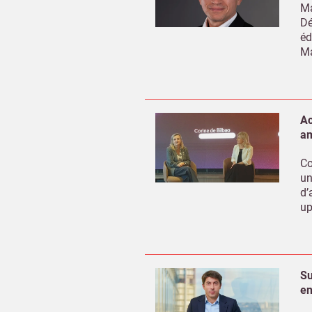
Ma
Dé
éd
Ma
Ac
am
Co
un
d’
up
Su
en