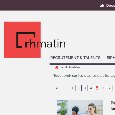
Doss
rh
matin
RECRUTEMENT & TALENTS
SIR
Actualités
Tout savoir sur les sites emploi, les lo
(Page c
5
Page précédente
◄
1
…
3
4
6
7
Pa
le