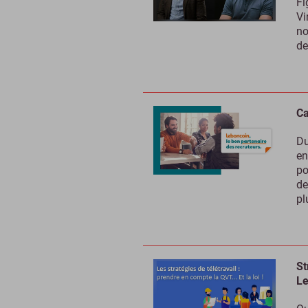
Fi
Vi
no
de
Ca
Du
en
po
de
pl
St
Le