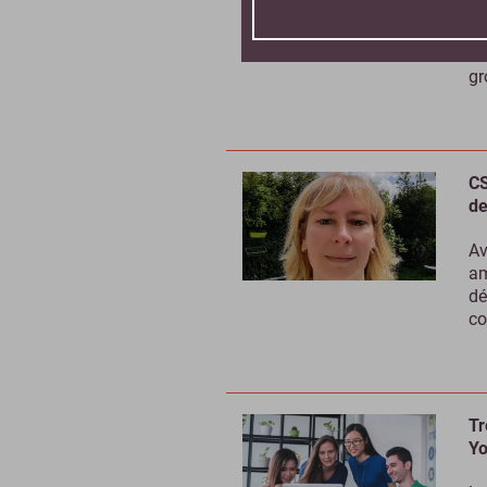
Vo
20
SN
gr
CS
de
Av
am
dé
co
Tr
Yo