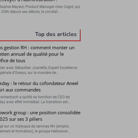
Sophie Mayeur, Product Manager chez Cegid, qui
a DSN depuis ses débuts, le constat...
Top des articles
s gestion RH : comment monter un
etien annuel de qualité pour le
fice de tous
tien avec Sébastien Joarlette, Expert Excellence
ériale d’Oresys, sur la manière de...
day : le retour du cofondateur Aneel
sri aux commandes
Eschenbach a quitté sa fonction de CEO de
ay avec effet immédiat. La transition est...
owork group : une position consolidée
025 sur ses 3 piliers
é sur un triptyque de services RH (emploi,
tement et formation), le groupe Hellowork...