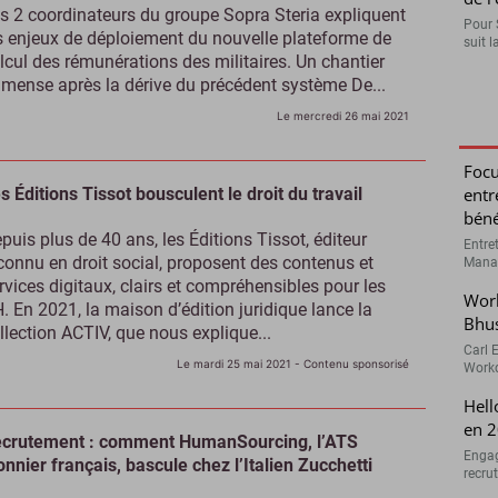
s 2 coordinateurs du groupe Sopra Steria expliquent
Pour 
s enjeux de déploiement du nouvelle plateforme de
suit l
lcul des rémunérations des militaires. Un chantier
mense après la dérive du précédent système De...
Le mercredi 26 mai 2021
Focu
s Éditions Tissot bousculent le droit du travail
entr
béné
puis plus de 40 ans, les Éditions Tissot, éditeur
Entre
connu en droit social, proposent des contenus et
Manag
rvices digitaux, clairs et compréhensibles pour les
Work
. En 2021, la maison d’édition juridique lance la
Bhu
llection ACTIV, que nous explique...
Carl 
Le mardi 25 mai 2021
- Contenu sponsorisé
Workd
Hell
en 2
crutement : comment HumanSourcing, l’ATS
Engag
onnier français, bascule chez l’Italien Zucchetti
recru