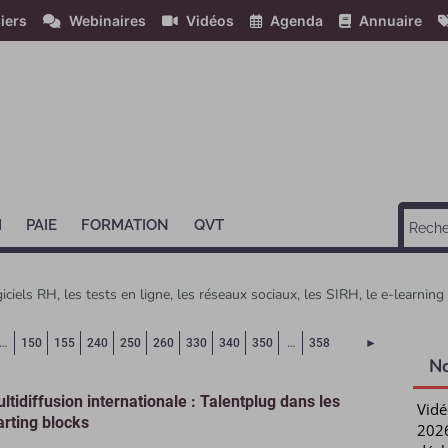
iers
Webinaires
Vidéos
Agenda
Annuaire
H
PAIE
FORMATION
QVT
giciels RH, les tests en ligne, les réseaux sociaux, les SIRH, le e-learnin
ourante)
Page suivant
…
150
155
240
250
260
330
340
350
…
358
►
N
ltidiffusion internationale : Talentplug dans les
Vidé
arting blocks
2026