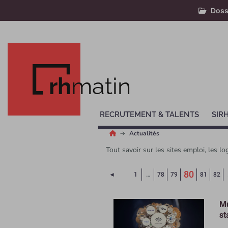
Doss
rh
matin
RECRUTEMENT & TALENTS
SIR
Actualités
Tout savoir sur les sites emploi, les lo
(Page c
80
Page précédente
◄
1
…
78
79
81
82
Mu
st