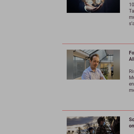
10
Ta
mu
s’
Fo
Al
Ri
Mu
en
mo
So
on