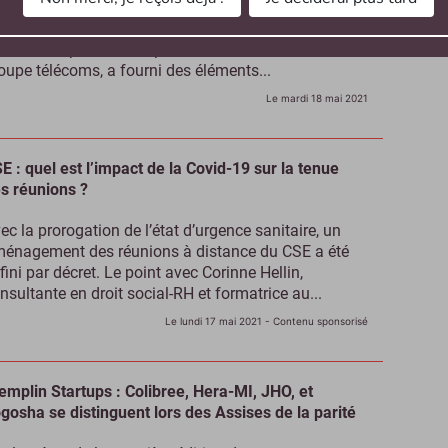
ici le classement intégral des 25 Top Companies
21 de Linked France avec Orange, Capgemini et
CF sur le podium. Stéphane Richard, P-DG du
oupe télécoms, a fourni des éléments...
Le mardi 18 mai 2021
E : quel est l’impact de la Covid-19 sur la tenue
s réunions ?
ec la prorogation de l’état d’urgence sanitaire, un
énagement des réunions à distance du CSE a été
fini par décret. Le point avec Corinne Hellin,
nsultante en droit social-RH et formatrice au...
Le lundi 17 mai 2021
- Contenu sponsorisé
emplin Startups : Colibree, Hera-MI, JHO, et
gosha se distinguent lors des Assises de la parité