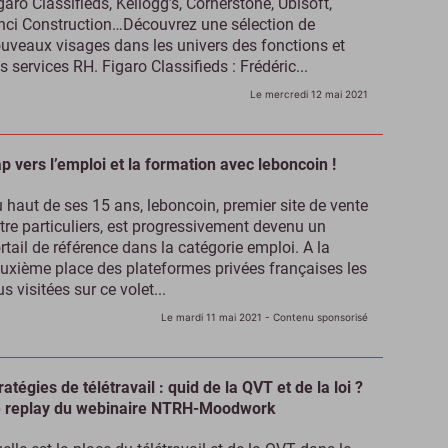
garo Classifieds, Kellogg’s, Cornerstone, Ubisoft,
nci Construction…Découvrez une sélection de
uveaux visages dans les univers des fonctions et
s services RH. Figaro Classifieds : Frédéric...
Le mercredi 12 mai 2021
p vers l’emploi et la formation avec leboncoin !
 haut de ses 15 ans, leboncoin, premier site de vente
tre particuliers, est progressivement devenu un
rtail de référence dans la catégorie emploi. A la
uxième place des plateformes privées françaises les
us visitées sur ce volet...
Le mardi 11 mai 2021
- Contenu sponsorisé
ratégies de télétravail : quid de la QVT et de la loi ?
 replay du webinaire NTRH-Moodwork