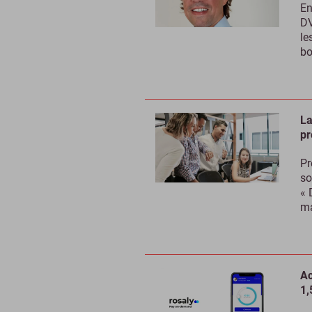
En
DV
le
bo
La
pr
Pr
so
« 
ma
Ac
1,