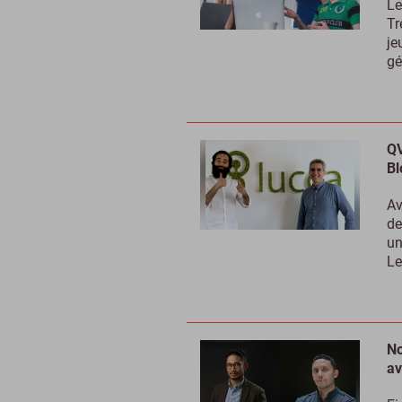
Le
Tr
je
gé
QV
Bl
Av
de
un
Le
No
av