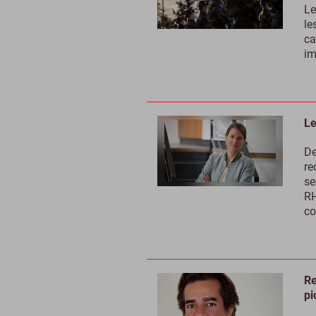
Le
le
ca
im
Le
De
re
se
RH
co
Re
pi