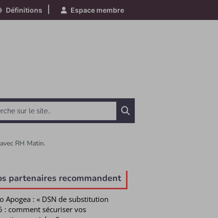
|
Définitions
Espace membre
Chercher
g avec RH Matin.
e
os partenaires recommandent
o Apogea : « DSN de substitution
 : comment sécuriser vos