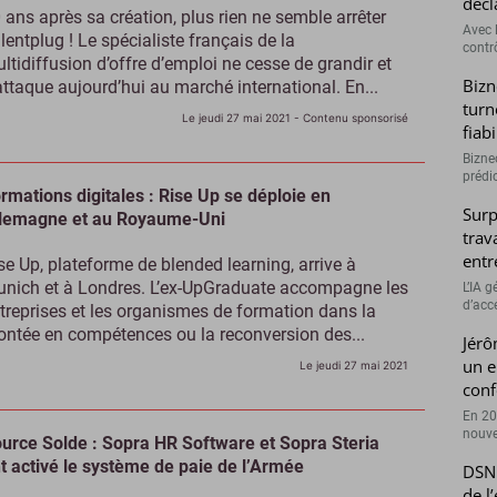
décl
 ans après sa création, plus rien ne semble arrêter
Avec l
lentplug ! Le spécialiste français de la
contrô
ltidiffusion d’offre d’emploi ne cesse de grandir et
Bizn
attaque aujourd’hui au marché international. En...
turn
Le jeudi 27 mai 2021
- Contenu sponsorisé
fiab
Bizne
prédic
rmations digitales : Rise Up se déploie en
Surp
lemagne et au Royaume-Uni
trav
entr
se Up, plateforme de blended learning, arrive à
nich et à Londres. L’ex-UpGraduate accompagne les
L’IA 
d’accé
treprises et les organismes de formation dans la
ntée en compétences ou la reconversion des...
Jérô
un e
Le jeudi 27 mai 2021
conf
En 20
nouve
urce Solde : Sopra HR Software et Sopra Steria
t activé le système de paie de l’Armée
DSN 
de l