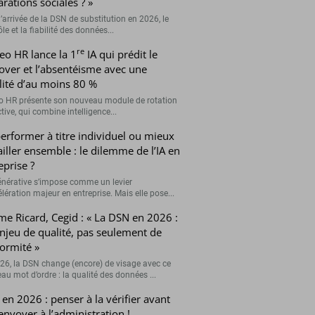
arations sociales ? »
’arrivée de la DSN de substitution en 2026, le
le et la fiabilité des données...
re
eo HR lance la 1
IA qui prédit le
over et l’absentéisme avec une
ilité d’au moins 80 %
o HR présente son nouveau module de rotation
tive, qui combine intelligence...
erformer à titre individuel ou mieux
ailler ensemble : le dilemme de l’IA en
eprise ?
générative s’impose comme un levier
lération majeur en entreprise. Mais elle pose...
me Ricard, Cegid : « La DSN en 2026 :
njeu de qualité, pas seulement de
ormité »
26, la DSN change (encore) de visage avec ce
au mot d’ordre : la qualité des données ...
en 2026 : penser à la vérifier avant
’envoyer à l’administration !