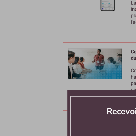
La
in
pl
fa
Co
du
Co
ha
pa
pr
Recevo
Li
nu