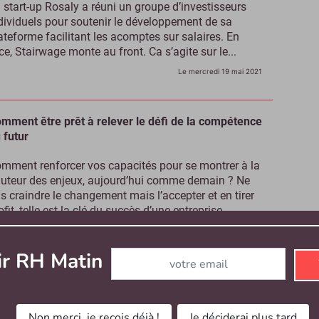
 start-up Rosaly a réuni un groupe d’investisseurs
dividuels pour soutenir le développement de sa
ateforme facilitant les acomptes sur salaires. En
ce, Stairwage monte au front. Ca s’agite sur le...
Le mercredi 19 mai 2021
mment être prêt à relever le défi de la compétence
 futur
mment renforcer vos capacités pour se montrer à la
uteur des enjeux, aujourd’hui comme demain ? Ne
s craindre le changement mais l’accepter et en tirer
ofit, telle est la clé du succès d’une entreprise...
Le mardi 18 mai 2021
- Contenu sponsorisé
Abonnez-vous à notre newsletter
ir RH Matin
nkedIn Top Companies 2021 en France : Orange
méro 1 perçoit une certaine « reconnaissance »
Non merci, je reçois déjà !
Je déciderai plus tard