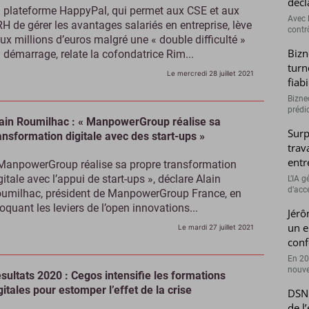
décl
 plateforme HappyPal, qui permet aux CSE et aux
Avec l
H de gérer les avantages salariés en entreprise, lève
contrô
ux millions d’euros malgré une « double difficulté »
Bizn
 démarrage, relate la cofondatrice Rim...
turn
Le mercredi 28 juillet 2021
fiab
Bizne
prédic
ain Roumilhac : « ManpowerGroup réalise sa
Surp
ansformation digitale avec des start-ups »
trav
entr
ManpowerGroup réalise sa propre transformation
gitale avec l’appui de start-ups », déclare Alain
L’IA 
d’accé
umilhac, président de ManpowerGroup France, en
oquant les leviers de l’open innovations...
Jérô
un e
Le mardi 27 juillet 2021
conf
En 20
nouve
sultats 2020 : Cegos intensifie les formations
gitales pour estomper l’effet de la crise
DSN 
de l