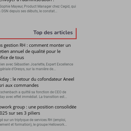
Sophie Mayeur, Product Manager chez Cegid, qui
a DSN depuis ses débuts, le constat...
Top des articles
s gestion RH : comment monter un
etien annuel de qualité pour le
fice de tous
tien avec Sébastien Joarlette, Expert Excellence
ériale d’Oresys, sur la manière de...
day : le retour du cofondateur Aneel
sri aux commandes
Eschenbach a quitté sa fonction de CEO de
ay avec effet immédiat. La transition est...
owork group : une position consolidée
025 sur ses 3 piliers
é sur un triptyque de services RH (emploi,
tement et formation), le groupe Hellowork...