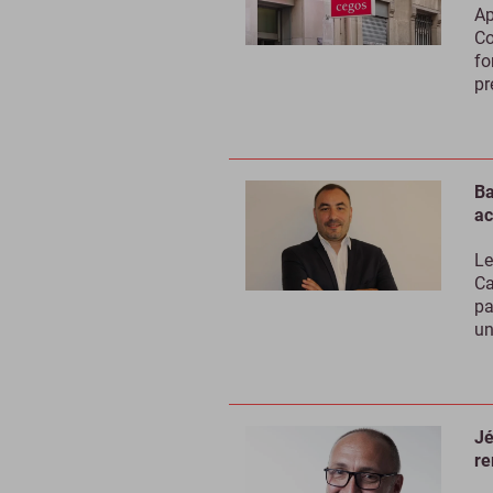
Ap
Co
fo
pr
Ba
ac
Le
Ca
pa
un
Jé
re