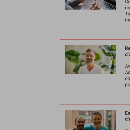
Co
on
Ta
ma
Re
d’
Av
As
co
po
En
d’