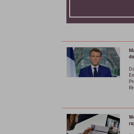
Le
d’
se
ex
Ma
do
Da
Em
Pr
RH
We
ra