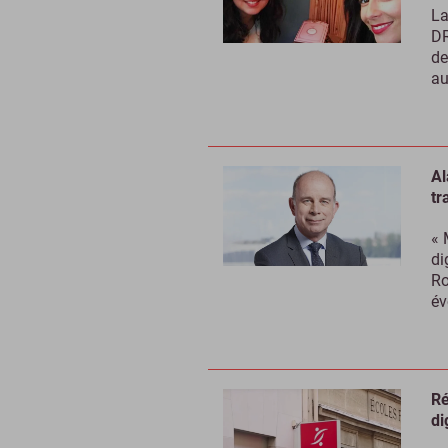
La
DR
de
au
Al
tr
« 
di
Ro
év
Ré
di