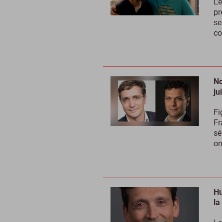
L’
pr
se
co
No
ju
Fi
Fr
sé
on
Hu
la