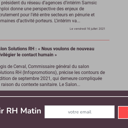
 président du réseau d’agences d’intérim Samsic
ploi donne une perspective des enjeux de
crutement pour l’été entre secteurs en pénurie et
maines d’activité porteurs. L’intérim va...
Le vendredi 16 juillet 2021
lon Solutions RH : « Nous voulons de nouveau
ivilégier le contact humain »
gis de Cerval, Commissaire général du salon
lutions RH (Infopromotions), précise les contours de
édition de septembre 2021, qui demeure compliquée
 raison du contexte sanitaire. Le Salon...
Le mercredi 14 juillet 2021
Abonnez-vous à notre newsletter
ir RH Matin
 hop, Cegid boucle le rachat de Talentsoft en trois
ois