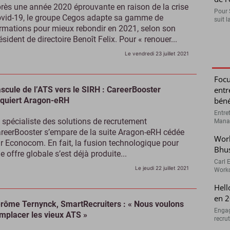
rès une année 2020 éprouvante en raison de la crise
Pour 
vid-19, le groupe Cegos adapte sa gamme de
suit l
rmations pour mieux rebondir en 2021, selon son
ésident de directoire Benoît Felix. Pour « renouer...
Le vendredi 23 juillet 2021
Focu
scule de l’ATS vers le SIRH : CareerBooster
entr
quiert Aragon-eRH
béné
Entre
 spécialiste des solutions de recrutement
Manag
reerBooster s’empare de la suite Aragon-eRH cédée
Work
r Econocom. En fait, la fusion technologique pour
Bhu
e offre globale s’est déjà produite...
Carl 
Le jeudi 22 juillet 2021
Workd
Hell
en 2
rôme Ternynck, SmartRecruiters : « Nous voulons
Engag
mplacer les vieux ATS »
recru