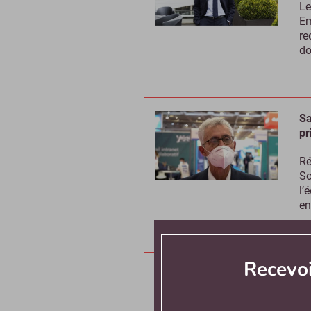
Le
Em
re
do
Sa
pr
Ré
So
l’
en
Recevo
Et
m