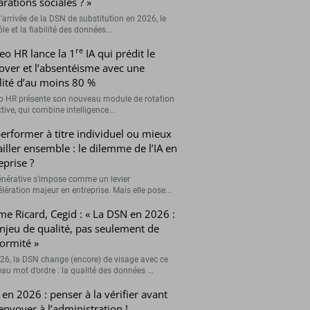
arations sociales ? »
’arrivée de la DSN de substitution en 2026, le
le et la fiabilité des données...
re
eo HR lance la 1
IA qui prédit le
over et l’absentéisme avec une
ilité d’au moins 80 %
o HR présente son nouveau module de rotation
tive, qui combine intelligence...
erformer à titre individuel ou mieux
ailler ensemble : le dilemme de l’IA en
eprise ?
générative s’impose comme un levier
lération majeur en entreprise. Mais elle pose...
me Ricard, Cegid : « La DSN en 2026 :
njeu de qualité, pas seulement de
ormité »
26, la DSN change (encore) de visage avec ce
au mot d’ordre : la qualité des données ...
en 2026 : penser à la vérifier avant
’envoyer à l’administration !