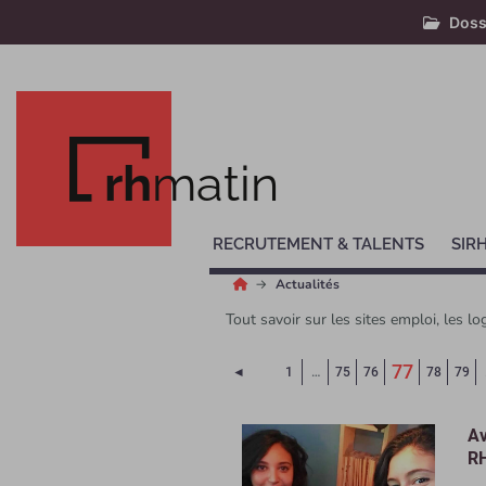
Doss
rh
matin
RECRUTEMENT & TALENTS
SIR
Actualités
Tout savoir sur les sites emploi, les lo
(Page c
77
Page précédente
◄
1
…
75
76
78
79
Av
RH