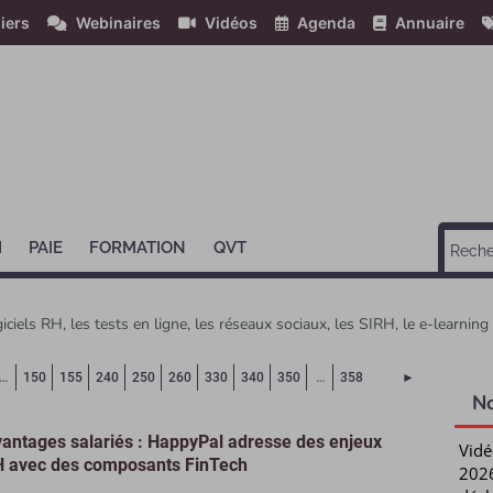
iers
Webinaires
Vidéos
Agenda
Annuaire
H
PAIE
FORMATION
QVT
giciels RH, les tests en ligne, les réseaux sociaux, les SIRH, le e-learnin
ourante)
Page suivant
…
150
155
240
250
260
330
340
350
…
358
►
N
antages salariés : HappyPal adresse des enjeux
Vidé
 avec des composants FinTech
2026