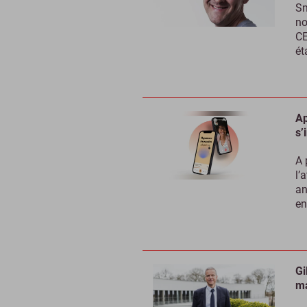
Sm
no
CE
ét
Ap
s’
A 
l’
an
en
Gi
ma