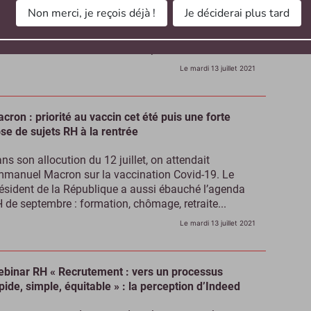
 12 avril 2021, Cegid annonçait son intention
Non merci, je reçois déjà !
Je déciderai plus tard
acquérir Talentsoft, la pépite française dans le
gment HCM. Le 12 juillet, l’opération de croissance
terne est finalisée. Trois mois après l’annonce...
Le mardi 13 juillet 2021
cron : priorité au vaccin cet été puis une forte
se de sujets RH à la rentrée
ns son allocution du 12 juillet, on attendait
manuel Macron sur la vaccination Covid-19. Le
ésident de la République a aussi ébauché l’agenda
 de septembre : formation, chômage, retraite...
Le mardi 13 juillet 2021
binar RH « Recrutement : vers un processus
pide, simple, équitable » : la perception d’Indeed