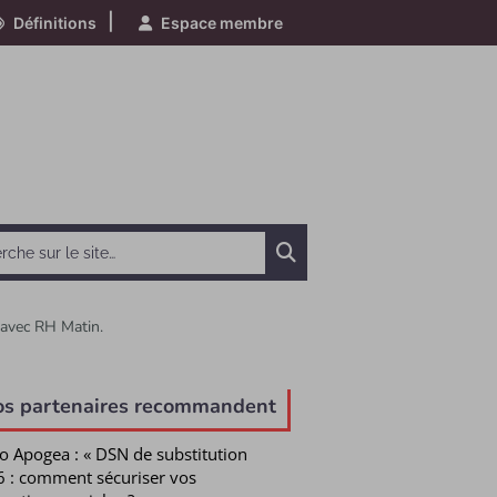
|
Définitions
Espace membre
Chercher
g avec RH Matin.
e
os partenaires recommandent
o Apogea : « DSN de substitution
 : comment sécuriser vos