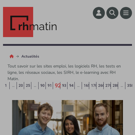
rh
matin
Actualités
Tout savoir sur les sites emploi, les logiciels RH, les tests en
ligne, les réseaux sociaux, les SIRH, le e-learning avec RH
Matin.
92
Page précédente
◄
1
…
20
25
…
90
91
93
94
…
165
170
260
270
280
…
358
(Page courante)