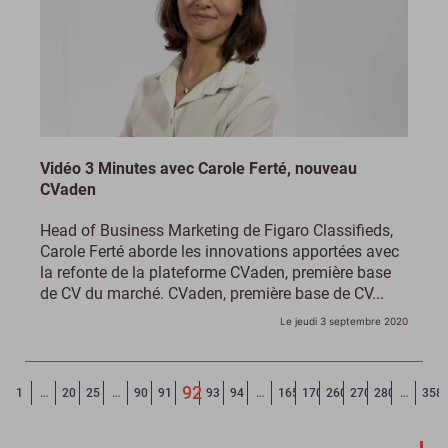
Vidéo 3 Minutes avec Carole Ferté, nouveau
CVaden
Head of Business Marketing de Figaro Classifieds,
Carole Ferté aborde les innovations apportées avec
la refonte de la plateforme CVaden, première base
de CV du marché. CVaden, première base de CV...
Le jeudi 3 septembre 2020
92
Page précédente
◄
1
…
20
25
…
90
91
93
94
…
165
170
260
270
280
…
358
(Page courante)