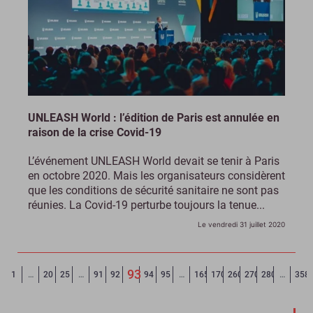
UNLEASH World : l’édition de Paris est annulée en
raison de la crise Covid-19
L’événement UNLEASH World devait se tenir à Paris
en octobre 2020. Mais les organisateurs considèrent
que les conditions de sécurité sanitaire ne sont pas
réunies. La Covid-19 perturbe toujours la tenue...
Le vendredi 31 juillet 2020
93
Page précédente
◄
1
…
20
25
…
91
92
94
95
…
165
170
260
270
280
…
358
(Page courante)