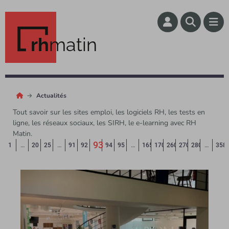
rh
matin
Actualités
Tout savoir sur les sites emploi, les logiciels RH, les tests en
ligne, les réseaux sociaux, les SIRH, le e-learning avec RH
Matin.
93
Page précédente
◄
1
…
20
25
…
91
92
94
95
…
165
170
260
270
280
…
358
(Page courante)